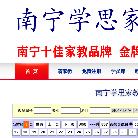
首 页
请家教
免费注册
学员库
南宁学思家
教员编号
专业:
科目:
当前第
5
页
首页
上一页
下一页
尾页
>>>共
857
条教员信息 共
3
17
18
19
20
21
22
23
24
25
26
27
28
29
30