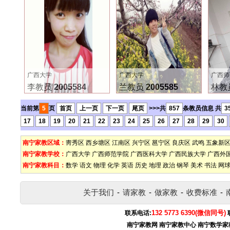
广西大学
广西大学
广西师
李教员
2005584
兰教员
2005585
林教
当前第
5
页
首页
上一页
下一页
尾页
>>>共
857
条教员信息 共
3
17
18
19
20
21
22
23
24
25
26
27
28
29
30
南宁家教区域：
靑秀区
西乡塘区
江南区
兴宁区
邕宁区
良庆区
武鸣
五象新
南宁家教学校：
广西大学
广西师范学院
广西医科大学
广西民族大学
广西外
南宁家教科目：
数学
语文
物理
化学
英语
历史
地理
政治
钢琴
美术
书法
网
关于我们
-
请家教
-
做家教
-
收费标准
-
132 5773 6390(微信同号)
联系电话:
南宁家教网
南宁家教中心
南宁数学家