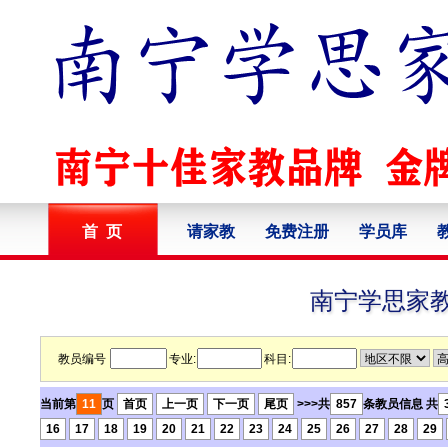
首 页
请家教
免费注册
学员库
南宁学思家
教员编号
专业:
科目:
当前第
11
页
首页
上一页
下一页
尾页
>>>共
857
条教员信息 共
16
17
18
19
20
21
22
23
24
25
26
27
28
29