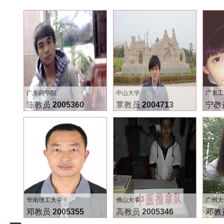
广东药学院
中山大学
广东工
陈教员
2005360
覃教员
2004713
宁教
华南理工大学
佛山大学
广州大
邓教员
2005355
高教员
2005346
邓教