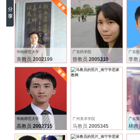
华南师范大学
广东药学院
广东医
黄教员
2002199
曾教员
2005310
李教
华南师范大学
广州美术学院
广东第
高教员
2002715
马教员
2005345
林教