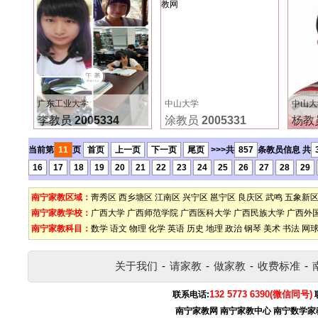
广东工业大学
中山大学
中山大
李教员
2005334
涂教员
2005331
杨教
当前第
11
页
首页
上一页
下一页
尾页
>>>共
857
条教员信息 共
16
17
18
19
20
21
22
23
24
25
26
27
28
29
南宁家教区域：
靑秀区
西乡塘区
江南区
兴宁区
邕宁区
良庆区
武鸣
五象新
南宁家教学校：
广西大学
广西师范学院
广西医科大学
广西民族大学
广西外
南宁家教科目：
数学
语文
物理
化学
英语
历史
地理
政治
钢琴
美术
书法
网
关于我们
-
请家教
-
做家教
-
收费标准
-
132 5773 6390(微信同号)
联系电话:
南宁家教网
南宁家教中心
南宁数学家