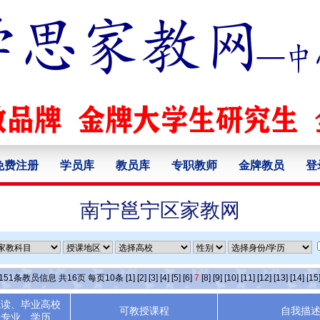
免费注册
学员库
教员库
专职教师
金牌教员
登
南宁邕宁区家教网
151
条教员信息 共
16
页 每页
10
条
[1]
[2]
[3]
[4]
[5]
[6]
7
[8]
[9]
[10]
[11]
[12]
[13]
[14]
[15
就读、毕业高校
可教授课程
自我描
专业、学历