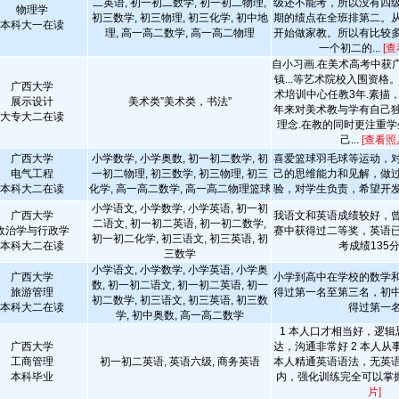
二英语, 初一初二数学, 初一初二物理,
级还不能考，所以没有四
物理学
初三数学, 初三物理, 初三化学, 初中地
期的绩点在全班排第二。
本科大一在读
理, 高一高二数学, 高一高二物理
开始做家教。所以有比较
一个初二的...
[查
自小习画.在美术高考中获
镇...等艺术院校入围资格
广西大学
术培训中心任教3年.素描
展示设计
美术类”美术类，书法”
年来对美术教与学有自己
大专大二在读
理念.在教的同时更注重
己...
[查看照
广西大学
小学数学, 小学奥数, 初一初二数学, 初
喜爱篮球羽毛球等运动，
电气工程
一初二物理, 初三数学, 初三物理, 初三
己的思维能力和见解，做
本科大二在读
化学, 高一高二数学, 高一高二物理篮球
验，对学生负责，希望开
小学语文, 小学数学, 小学英语, 初一初
广西大学
我语文和英语成绩较好，
二语文, 初一初二英语, 初一初二数学,
政治学与行政学
赛中获得过二等奖，英语
初一初二化学, 初三语文, 初三英语, 初
本科大二在读
考成绩135
三数学
小学语文, 小学数学, 小学英语, 小学奥
广西大学
小学到高中在学校的数学
数, 初一初二语文, 初一初二英语, 初一
旅游管理
得过第一名至第三名，初
初二数学, 初三语文, 初三英语, 初三数
本科大二在读
得过第一
学, 初中奥数, 高一高二数学
1 本人口才相当好，逻
广西大学
达，沟通非常好 2 本人从
工商管理
初一初二英语, 英语六级, 商务英语
本人精通英语语法，无英
本科毕业
内，强化训练完全可以掌
片]