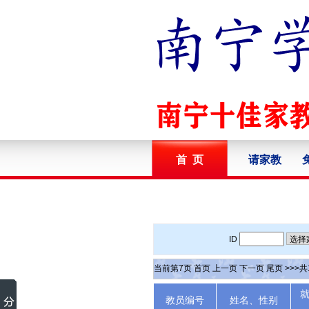
首 页
请家教
ID
当前第
7
页
首页
上一页
下一页
尾页
>>>共
教员编号
姓名、性别