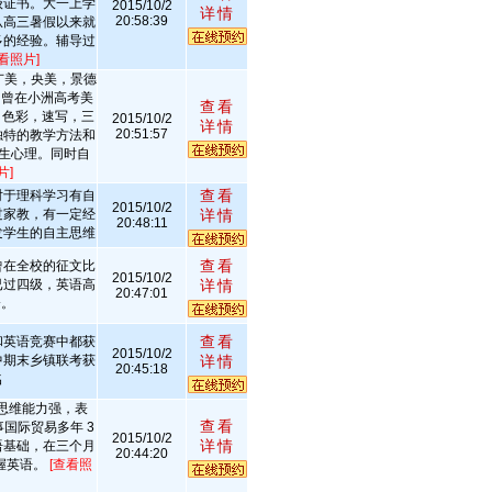
级证书。大一上学
2015/10/2
详情
20:58:39
从高三暑假以来就
多的经验。辅导过
看照片]
广美，央美，景德
。曾在小洲高考美
查看
，色彩，速写，三
2015/10/2
详情
20:51:57
独特的教学方法和
学生心理。同时自
片]
查看
对于理科学习有自
2015/10/2
过家教，有一定经
详情
20:48:11
发学生的自主思维
查看
曾在全校的征文比
2015/10/2
已过四级，英语高
详情
20:47:01
分。
查看
和英语竞赛中都获
2015/10/2
中期末乡镇联考获
详情
20:45:18
名
辑思维能力强，表
查看
事国际贸易多年 3
2015/10/2
详情
语基础，在三个月
20:44:20
握英语。
[查看照