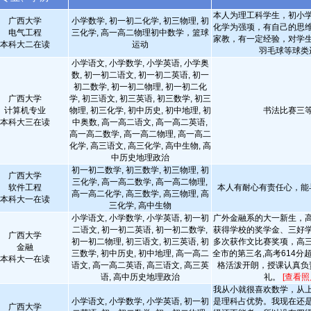
本人为理工科学生，初小
广西大学
小学数学, 初一初二化学, 初三物理, 初
化学为强项，有自己的思
电气工程
三化学, 高一高二物理初中数学，篮球
家教，有一定经验，对学
本科大二在读
运动
羽毛球等球类
小学语文, 小学数学, 小学英语, 小学奥
数, 初一初二语文, 初一初二英语, 初一
初二数学, 初一初二物理, 初一初二化
广西大学
学, 初三语文, 初三英语, 初三数学, 初三
计算机专业
物理, 初三化学, 初中历史, 初中地理, 初
书法比赛三
本科大三在读
中奥数, 高一高二语文, 高一高二英语,
高一高二数学, 高一高二物理, 高一高二
化学, 高三语文, 高三化学, 高中生物, 高
中历史地理政治
初一初二数学, 初三数学, 初三物理, 初
广西大学
三化学, 高一高二数学, 高一高二物理,
软件工程
本人有耐心有责任心，能
高一高二化学, 高三数学, 高三物理, 高
本科大一在读
三化学, 高中生物
小学语文, 小学数学, 小学英语, 初一初
广外金融系的大一新生，
二语文, 初一初二英语, 初一初二数学,
获得学校的奖学金、三好
广西大学
初一初二物理, 初三语文, 初三英语, 初
多次获作文比赛奖项，高
金融
三数学, 初中历史, 初中地理, 高一高二
全市的第三名,高考614分
本科大一在读
语文, 高一高二英语, 高三语文, 高三英
格活泼开朗，授课认真负
语, 高中历史地理政治
礼。
[查看照
我从小就很喜欢数学，从
小学语文, 小学数学, 小学英语, 初一初
是理科占优势。我现在还
广西大学