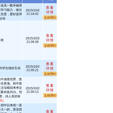
学及高一数学物理
查看
维学习能力，做过
2015/10/2
详情
21:18:42
生负责，爱好篮球
运动
查看
2015/10/2
详情
等奖
21:06:39
查看
2015/10/2
与学生很好互动
详情
21:05:21
高中成绩优秀，曾
学生奖项。初中曾
查看
三文综模拟考考过
2015/10/2
详情
21:00:13
超重本线35分。性
责，待人亲切有
片]
上初中以来就一直
是大一的，英语四
查看