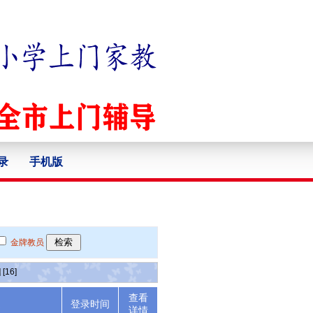
录
手机版
金牌教员
]
[16]
查看
述
登录时间
详情