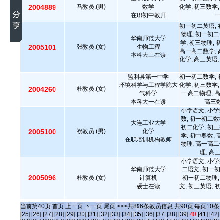
2004889
马教员.(男)
数学
化学, 初三数学,
在职初中教师
初一初二英语, 
物理, 初一初二
华南师范大学
学, 初三物理,
2005101
张教员.(女)
生物工程
高一高二数学, 
本科大三在读
化学, 高三英语,
监利县第一中学
初一初二数学, 
环境科学与工程学院大
化学, 初三数学,
2004260
杜教员.(女)
气科学
一高二物理, 高
本科大一在读
高三数
小学语文, 小学
数, 初一初二数
大连工业大学
初二化学, 初三
2005100
祝教员.(男)
化学
学, 初中奥数,
在职培训机构教师
物理, 高一高二
理, 高
小学语文, 小学
华南师范大学
二语文, 初一初
2005096
杜教员.(女)
计算机
初一初二物理,
硕士在读
文, 初三英语, 
当前第
40
页
首页
上一页
下一页
尾页
>>>共
896
条教员信息 共
90
页 每页
10
[25]
[26]
[27]
[28]
[29]
[30]
[31]
[32]
[33]
[34]
[35]
[36]
[37]
[38]
[39]
40
[41]
[42]