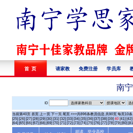
首 页
请家教
免费注册
学员库
南宁
ID
当前第
40
页
首页
上一页
下一页
尾页
>>>共
896
条教员信息 共
90
页 每页
10
[25]
[26]
[27]
[28]
[29]
[30]
[31]
[32]
[33]
[34]
[35]
[36]
[37]
[38]
[39]
40
[41]
[42]
[64]
[65]
[66]
[67]
[68]
[69]
[70]
[71]
[72]
[73]
[74]
[75]
[76]
[77]
[78]
[79]
[80]
[81
就读、毕业高校