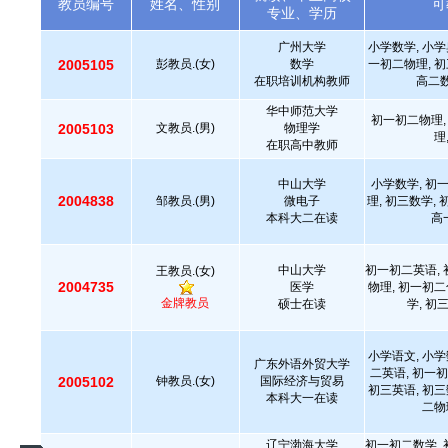
教员编号
姓名、性别
可
专业、学历
广州大学
小学数学, 小学
2005105
彭教员.(女)
数学
一初二物理, 初
在职培训机构教师
高二数
华中师范大学
初一初二物理,
2005103
文教员.(男)
物理学
理
在职高中教师
中山大学
小学数学, 初
2004838
邹教员.(男)
微电子
理, 初三数学,
本科大二在读
高
中山大学
初一初二英语, 
王教员.(女)
2004735
医学
物理, 初一初二
金牌教员
硕士在读
学, 初
小学语文, 小学
广东外语外贸大学
二英语, 初一初
2005102
钟教员.(女)
国际经济与贸易
初三英语, 初三
本科大一在读
二物
辽宁渤海大学
初一初二数学, 