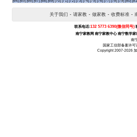
[64]
[65]
[66]
[67]
[68]
[69]
[70]
[71]
[72]
[73]
[74]
[75]
[76]
[77]
[78]
[79]
[80]
[81
关于我们
-
请家教
-
做家教
-
收费标准
-
132 5773 6390(微信同号)
联系电话:
南宁家教网
南宁家教中心
南宁数学家
南
国家工信部备案许可
Copyright 2007-2026