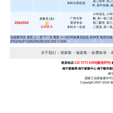
高二化学, 高三
本科大四在读
学, 高中生物, 
小学语文, 小学
广州大学
数, 初一初二语
袁教员.(女)
2002552
英语专业
初二数学, 初三
金牌教员
本科大一在读
二英语, 高一高
当前第
33
页
首页
上一页
下一页
尾页
>>>共
335
条教员信息 共
34
页 每页
10
[25]
[26]
[27]
[28]
[29]
[30]
[31]
[32]
33
[34]
关于我们
-
请家教
-
做家教
-
收费标准
-
132 5773 6390(微信同号)
联系电话:
南宁家教网
南宁家教中心
南宁数学家
南
国家工信部备案许可
Copyright 2007-2026