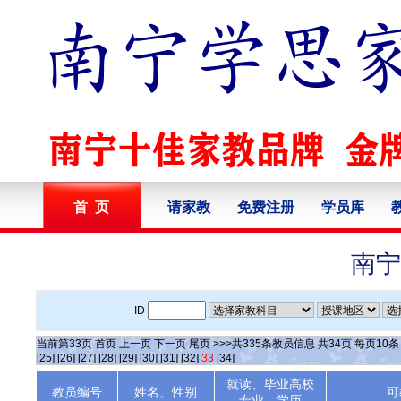
首 页
请家教
免费注册
学员库
南宁
ID
当前第
33
页
首页
上一页
下一页
尾页
>>>共
335
条教员信息 共
34
页 每页
10
[25]
[26]
[27]
[28]
[29]
[30]
[31]
[32]
33
[34]
就读、毕业高校
教员编号
姓名、性别
可
专业、学历