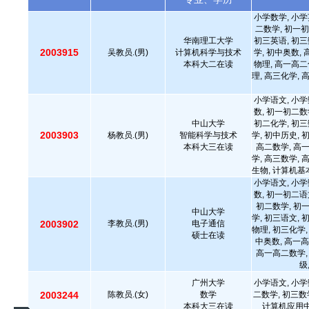
小学数学, 小学
二数学, 初一初
华南理工大学
初三英语, 初三
2003915
吴教员.(男)
计算机科学与技术
学, 初中奥数,
本科大二在读
物理, 高一高二
理, 高三化学, 
小学语文, 小学
数, 初一初二数
中山大学
初二化学, 初三
2003903
杨教员.(男)
智能科学与技术
学, 初中历史, 
本科大三在读
高二数学, 高
学, 高三数学, 
生物, 计算机基
小学语文, 小学
数, 初一初二语
初二数学, 初
中山大学
学, 初三语文, 
2003902
李教员.(男)
电子通信
物理, 初三化学,
硕士在读
中奥数, 高一高
高一高二数学,
级
广州大学
小学语文, 小学
2003244
陈教员.(女)
数学
二数学, 初三数
本科大三在读
计算机应用中