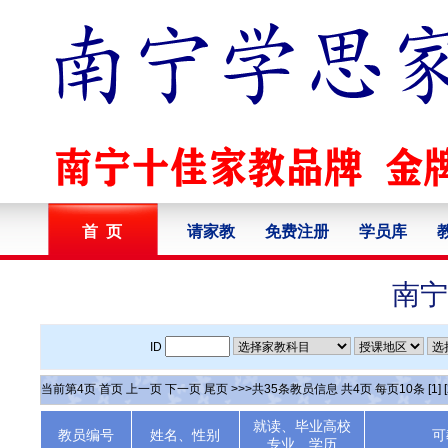
首 页
请家教
免费注册
学员库
南宁
ID
当前第
4
页
首页
上一页
下一页
尾页
>>>共
35
条教员信息 共
4
页 每页
10
条
[1]
就读、毕业高校
教员编号
姓名、性别
可
专业、学历