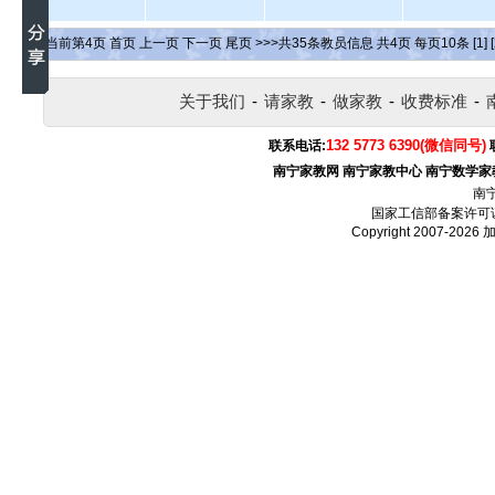
当前第
4
页
首页
上一页
下一页
尾页
>>>共
35
条教员信息 共
4
页 每页
10
条
[1]
关于我们
-
请家教
-
做家教
-
收费标准
-
132 5773 6390(微信同号)
联系电话:
南宁家教网
南宁家教中心
南宁数学家
南
国家工信部备案许可
Copyright 2007-2026