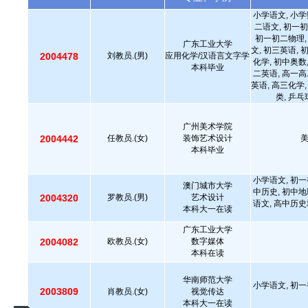
小学语文, 小学
二语文, 初一初
初一初二物理,
广东工业大学
文, 初三英语, 
2004478
刘教员.(男)
应用化学/汉语言文字学
化学, 初中奥数
本科毕业
二英语, 高一高
英语, 高三化学,
类, 乒
广州美术学院
2004442
任教员.(女)
装饰艺术设计
本科毕业
小学语文, 初一
澳门城市大学
中历史, 初中地
2004320
罗教员.(男)
艺术设计
语文, 高中历史
本科大一在读
广东工业大学
2004082
欧教员.(女)
数字媒体
本科在读
华南师范大学
小学语文, 初一
2003809
肖教员.(女)
视觉传达
本科大一在读