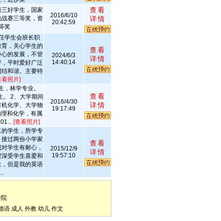
查看
级三好学生，国家
2016/6/10
挑战赛三等奖，资
详情
20:42:59
等奖
任学生会班长职
教育，关心学生的
查看
身心的发展，不管
2024/6/3
详情
14:40:14
好，平时爱好广泛
团结和谐。主要特
查看照片]
科生，林学专业。
查看
生。 2、大学期间
2016/4/30
详情
有机化学、大学物
19:17:49
物理和化学，有属
...
[查看照片]
二的学生，所学专
，接过两份小学家
查看
我对学生有耐心，
2015/12/9
详情
19:57:10
程深受学生喜爱和
生，但是我的英语
.
学院
德语
成人
外教
幼儿
作文