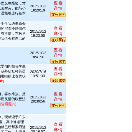
查看
多次义教经验，对
2015/10/2
详情
吃苦耐劳。能与小
18:20:19
日语能够进行基本
。
科学生我遇事总会
查看
来的沉着冷静偶尔
2015/10/2
详情
没有所谓，在教学
19:23:08
但我也会有自己的
！
查看
2015/10/2
详情
18:41:31
大学期间担任学生
查看
，获外研社杯英语
2020/7/16
详情
13:51:33
国啦啦操比赛奖状
片]
查看
朗，喜欢小孩。擅
2015/10/2
得用灵活的联想法
详情
20:30:56
。
[查看照片]
学，现就读于广东
业，高中修读理
查看
始就已经帮家附近
2015/10/2
详情
20:16:07