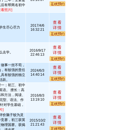
当了三年，主要是
以后有帮两名初中
查看照片]
查看
2017/4/6
学生尽心尽力
详情
16:32:21
查看
2016/9/17
么去学。
详情
22:46:13
，做事一丝不苟，
查看
地，有较强的责任
2024/6/3
详情
14:40:14
又具有较强的独立
活跃。
对一；初三、初中
英语。 擅长：高
查看
巧和方法，阅读、
2016/8/3
详情
13:19:10
、完型、语法、作
，针对学生基础，
片]
评价脑子较为灵
查看
学竞赛，初三获英
2015/10/2
详情
21:21:43
过物理国赛。获揭
生，进步奖