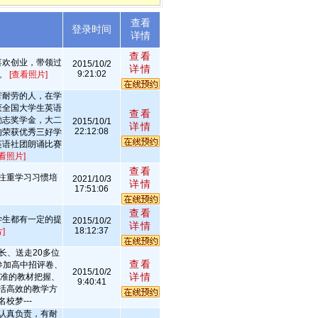
查看
述
登录时间
详情
查看
喜欢创业，带领过
2015/10/2
详情
9:21:02
赛。
[查看照片]
苦耐劳的人，在学
获全国大学生英语
查看
励志奖学金，大二
2015/10/1
详情
22:12:08
均荣获优秀三好学
英语社团朗诵比赛
看照片]
查看
注重学习习惯培
2021/10/3
详情
17:51:06
查看
学生都有一定的提
2015/10/2
详情
18:12:37
]
长、送走20多位
查看
参加高中招评卷、
2015/10/2
详情
精准的教材把握、
9:40:41
活高效的教学方
校梦---
认真负责，有耐