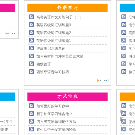
外 语 学 习
高考英语作文万能句子（一）
心
英语四级词汇训练题3
南
英语四级词汇训练题2
宾
英语四级词汇训练题1
洛
讲故事记六级单词
学
如何在时间内冲刺英语四六级
叫
幽默德语
学
西班牙语音学习技巧
孩
才 艺 宝 典
如何更好的学习数学
南
作
新手如何学习弹吉他？
南
国
一位学生
四六级英语单词记忆方法
怎
能 走
在生活中开发右脑的经验
温