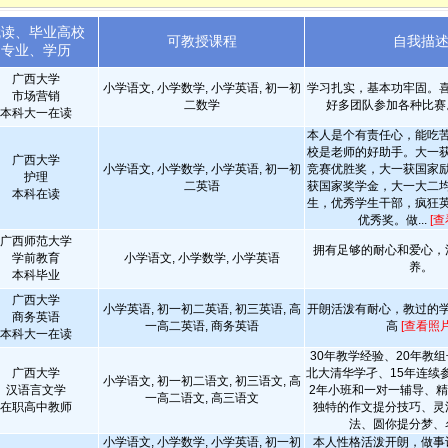
就读、毕业高校
可教授课程
自我描
专业、学历
广西大学
小学语文, 小学数学, 小学英语, 初一初
学习扎实，基本功牢固。
市场营销
二数学
好多团队参加各种比
本科大一在读
本人是个有责任心，能吃
校是老师的好助手。大一
广西大学
小学语文, 小学数学, 小学英语, 初一初
竞赛优胜奖，大一获国家
护理
二英语
获国家奖学金，大一大二
本科在读
生，优秀学生干部，疯狂
优秀奖。做...
[查
广西师范大学
拥有足够的耐心和爱心，
学前教育
小学语文, 小学数学, 小学英语
养。
本科毕业
广西大学
小学英语, 初一初二英语, 初三英语, 高
开朗活泼有耐心，教过的
商务英语
一高二英语, 商务英语
高
[查看照片
本科大一在读
30年教学经验、20年教组
广西大学
北大清华学孑、15年连续
小学语文, 初一初二语文, 初三语文, 高
汉语言文学
2年小班和一对一辅导、
一高二语文, 高三语文
在职高中教师
独特的作文提分技巧、灵
法、圆你提分梦、名
小学语文, 小学数学, 小学英语, 初一初
本人性格活泼开朗，做事