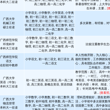
学, 初三数学, 初三物理, 初三化学, 高一
的一名初中当家教，一直
本科大二在读
高二物理, 高一高二化学
寒暑假帮忙补课，上大学
生补课，主要...
[
小学语文, 小学数学, 小学英语, 小学奥
数, 初一初二语文, 初一初二英语, 初一
广西大学
初二数学, 初一初二物理, 初一初二化
机械工程
多次家教，有经验，对
学, 初三语文, 初三英语, 初三数学, 初三
硕士在读
物理, 初三化学, 高一高二数学, 高一高
二化学
小学数学, 初一初二语文, 初一初二数
广西师范学院
学, 初一初二物理, 初一初二化学, 初三
环境科学
比较注重教学生怎
物理, 初三化学, 高一高二物理, 高一高
本科大三在读
二化学, 高中生物
本人性格开朗，为人细心
广西师范学院
小学语文, 初一初二语文, 初三语文, 高
能吃苦耐劳，工作脚踏实
语文
一高二语文
心，具有团队合作精神，
在职初中教师
工作能力，思维
教学范围：高三、高中一
一对一，一对三。 小学生
广西大学
初一初二英语, 初三英语, 高一高二英
考英语、中考英语解题技
英语（中加）
语, 高三英语, 新概念英语, 英语四级
单词 内容：单词、阅读
本科大三在读
文； 针对高考/中考真题
讲...
[查看照
小学数学, 小学奥数, 初一初二数学, 初
理科思维较好，朋友老师
广西大学
三数学, 初中地理, 初中奥数, 高一高二
活，小学初中多次获奖数
物流管理
数学, 高一高二物理, 高一高二化学, 高
语国赛二等奖，高中参加
本科大一在读
三数学, 高三物理, 高三化学
阳一中校级三好学