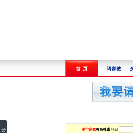
首 页
请家教
南宁家教
教员搜索
科目