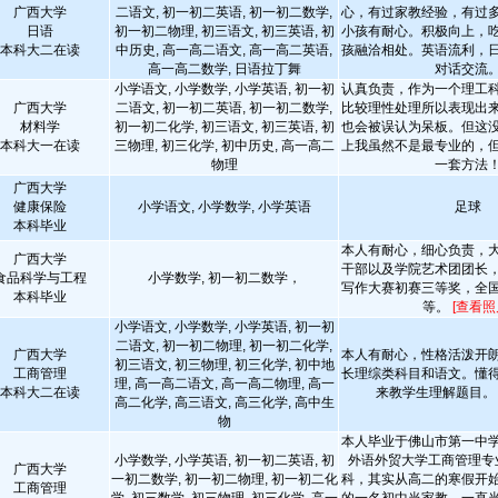
广西大学
二语文, 初一初二英语, 初一初二数学,
心，有过家教经验，有过
日语
初一初二物理, 初三语文, 初三英语, 初
小孩有耐心。积极向上，
本科大二在读
中历史, 高一高二语文, 高一高二英语,
孩融洽相处。英语流利，
高一高二数学, 日语拉丁舞
对话交流
小学语文, 小学数学, 小学英语, 初一初
认真负责，作为一个理工
广西大学
二语文, 初一初二英语, 初一初二数学,
比较理性处理所以表现出
材料学
初一初二化学, 初三语文, 初三英语, 初
也会被误认为呆板。但这
本科大一在读
三物理, 初三化学, 初中历史, 高一高二
上我虽然不是最专业的，
物理
一套方法
广西大学
健康保险
小学语文, 小学数学, 小学英语
足球
本科毕业
本人有耐心，细心负责，
广西大学
干部以及学院艺术团团长
食品科学与工程
小学数学, 初一初二数学，
写作大赛初赛三等奖，全
本科毕业
等。
[查看照
小学语文, 小学数学, 小学英语, 初一初
二语文, 初一初二物理, 初一初二化学,
广西大学
本人有耐心，性格活泼开
初三语文, 初三物理, 初三化学, 初中地
工商管理
长理综类科目和语文。懂
理, 高一高二语文, 高一高二物理, 高一
本科大二在读
来教学生理解题目
高二化学, 高三语文, 高三化学, 高中生
物
本人毕业于佛山市第一中
小学数学, 小学英语, 初一初二英语, 初
外语外贸大学工商管理专
广西大学
一初二数学, 初一初二物理, 初一初二化
科，其实从高二的寒假开
工商管理