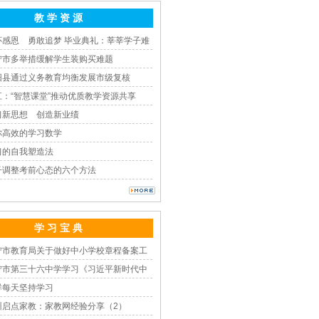
教 学 资 源
怀感恩 勇敢追梦 毕业典礼：莘莘学子难
宁市多举措缓解学生装购买难题
阳县通过义务教育均衡发展市级复核
江：“智慧课堂”推动优质教学资源共享
习新思想 创造新业绩
你高效的学习数学
习的自我塑造法
子调整考前心态的六个方法
学 习 宝 典
宁市教育局关于做好中小学校章程备案工
宁市第三十六中学学习《习近平新时代中
样每天坚持学习
州启点家教：家教网经验分享（2）