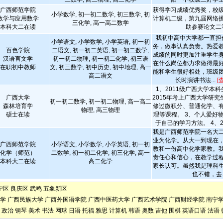
广西师范学院
获得学习成绩优秀奖，校
小学数学, 初一初二数学, 初三数学, 初
数学与应用数学
计算机二级，第九届网络
三化学, 高一高二数学
本科大二在读
助参赛论文二
我初中高中大学都一直担
小学语文, 小学数学, 小学英语, 初一初
务，做事认真负责。热爱
百色学院
二语文, 初一初二英语, 初一初二数学,
成绩的同时更加注重学生
汉语言文学
初一初二物理, 初一初二化学, 初三语
在什么岗位都力求做得最
在职初中教师
文, 初三数学, 初中历史, 初中地理, 高一
能和学生很好相处，班级
高二语文
长时演讲书法...
[
1、2011级广西大学本
广西大学
2015年考上广西大学研究
初一初二数学, 初一初二物理, 高一高二
森林培育学
修过微积分、普通化学、
物理, 高三物理
硕士在读
理等课程。 3、个人爱好
于自己的学习方法。 4、201
我是广西师范学院一名大
业为化学。从大一到现在
广西师范学院
小学语文, 小学数学, 小学英语, 初一初
教和一份高中化学家教。
化学（师范）
二数学, 初一初二化学, 初三化学, 高一
责任心和信心，在教学过
本科大二在读
高二化学
家长认可。虽然我是理科
也不错，去..
宁区
良庆区
武鸣
五象新区
学
广西民族大学
广西外国语学院
广西中医药大学
广西艺术学院
广西财经学院
南宁
政治
钢琴
美术
书法
网球
日语
托福
雅思
计算机
韩语
奥数
吉他
围棋
英语口语
法语