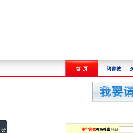
首 页
请家教
南宁家教
教员搜索
科目