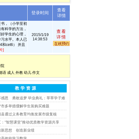
查看
述
登录时间
详情
证书，（小学至初
语有科学的方法，
查看
握好学生的心理，
2015/1/19
详情
14:38:53
学习水平。本人已
和cet6） 并且
片]
学院
德语
成人
外教
幼儿
作文
教 学 资 源
怀感恩 勇敢追梦 毕业典礼：莘莘学子难
宁市多举措缓解学生装购买难题
阳县通过义务教育均衡发展市级复核
江：“智慧课堂”推动优质教学资源共享
习新思想 创造新业绩
你高效的学习数学