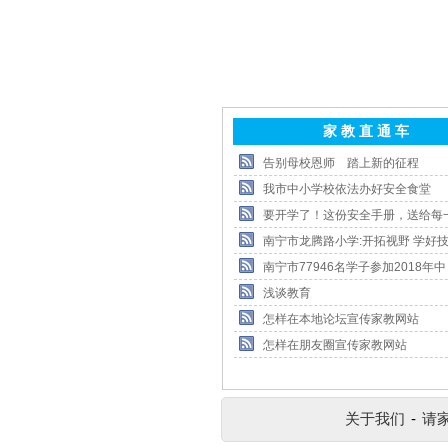
家 教 直 通 车
告别母校恩师 踏上新的征程
我市中小学校依法办好安全食堂
要开学了！这份安全手册，送给每
南宁市龙腾路小学:开拓视野 学好技
南宁市77946名学子参加2018年中
浅谈教育
怎样在本地论坛宣传家教网站
怎样在朋友圈宣传家教网站
关于我们
-
请