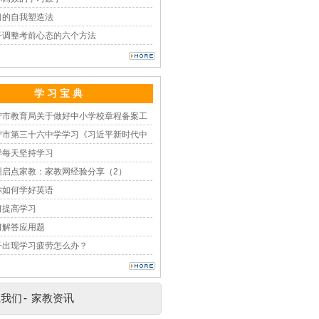
习的自我塑造法
子调整考前心态的六个方法
学 习 宝 典
宁市教育局关于做好中小学校章程备案工
宁市第三十六中学学习《习近平新时代中
样每天坚持学习
州启点家教：家教网经验分享（2）
你如何学好英语
何提高学习
何解答应用题
子出现学习疲劳怎么办？
系我们
-
家教资讯