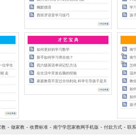
幽默德语
学
西班牙语音学习技巧
孩
才 艺 宝 典
如何更好的学习数学
南
作
新手如何学习弹吉他？
南
国
一位学生
四六级英语单词记忆方法
怎
能 走
在生活中开发右脑的经验
温
家庭教育不宜过分功利化 科学引导孩子是关
教
如
如
孩
家教
-
做家教
-
收费标准
-
南宁学思家教网手机版
-
付款方式
-
联