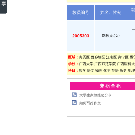
教员编号
姓名、性别
广
2005303
刘教员.(女)
区域：
靑秀区
西乡塘区
江南区
兴宁区
邕
学校：
广西大学
广西师范学院
广西医科大
科目：
数学
语文
物理
化学
英语
历史
地理
兼 职 全 职
大学生家教经验分享
如何写好作文