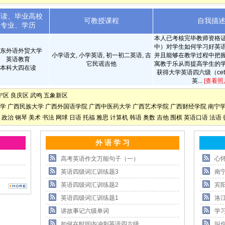
就读、毕业高校
可教授课程
自我描
专业、学历
本人已考核完毕教师资格
中）对学生如何学习好英
东外语外贸大学
小学语文, 小学英语, 初一初二英语, 吉
并且能够在教学过程中把
英语教育
它民谣吉他
寓教于乐从而提高学生的
本科大四在读
获得大学英语四六级（cet4
英...
[查看照
宁区
良庆区
武鸣
五象新区
学
广西民族大学
广西外国语学院
广西中医药大学
广西艺术学院
广西财经学院
南宁
政治
钢琴
美术
书法
网球
日语
托福
雅思
计算机
韩语
奥数
吉他
围棋
英语口语
法语
外 语 学 习
高考英语作文万能句子（一）
心
英语四级词汇训练题3
南
英语四级词汇训练题2
宾
英语四级词汇训练题1
洛
讲故事记六级单词
学
如何在时间内冲刺英语四六级
叫