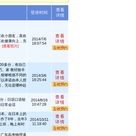
查看
述
登录时间
详情
查看
喜欢小朋友，喜欢
2014/7/6
喜欢健康向上，充
详情
18:07:54
！
[查看照片]
00多分，有自己
巧。家 教经验丰
查看
，能够根据不同的
2014/3/6
详情
18:25:44
可以承诺由本人授
绩，无论是哪种起
.
查看
2分；日语口语较
2014/8/16
详情
10:47:28
和日常会话
日本。在日本上的
查看
作了6年，去年3
2014/10/11
详情
11:18:40
上班，晚上有时
2年广东高考物理满