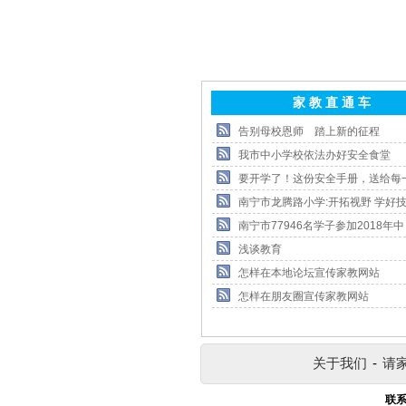
家 教 直 通 车
告别母校恩师 踏上新的征程
我市中小学校依法办好安全食堂
要开学了！这份安全手册，送给每
南宁市龙腾路小学:开拓视野 学好技
南宁市77946名学子参加2018年中
浅谈教育
怎样在本地论坛宣传家教网站
怎样在朋友圈宣传家教网站
关于我们
-
请
联系