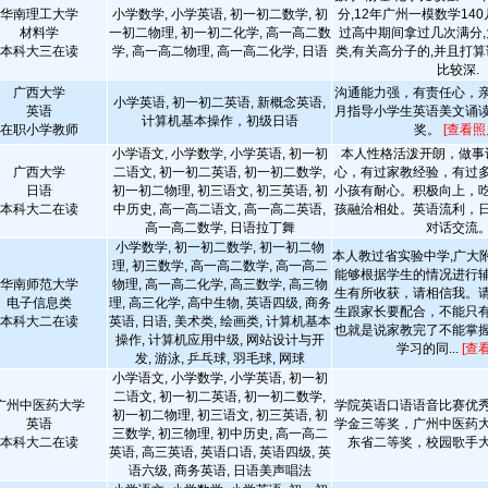
华南理工大学
小学数学, 小学英语, 初一初二数学, 初
分,12年广州一模数学14
材料学
一初二物理, 初一初二化学, 高一高二数
过高中期间拿过几次满分
本科大三在读
学, 高一高二物理, 高一高二化学, 日语
类,有关高分子的,并且打算
比较深.
广西大学
沟通能力强，有责任心，亲和
小学英语, 初一初二英语, 新概念英语,
英语
月指导小学生英语美文诵
计算机基本操作，初级日语
在职小学教师
奖。
[查看照
小学语文, 小学数学, 小学英语, 初一初
本人性格活泼开朗，做事
广西大学
二语文, 初一初二英语, 初一初二数学,
心，有过家教经验，有过
日语
初一初二物理, 初三语文, 初三英语, 初
小孩有耐心。积极向上，
本科大二在读
中历史, 高一高二语文, 高一高二英语,
孩融洽相处。英语流利，
高一高二数学, 日语拉丁舞
对话交流
小学数学, 初一初二数学, 初一初二物
本人教过省实验中学,广大
理, 初三数学, 高一高二数学, 高一高二
能够根据学生的情况进行
华南师范大学
物理, 高一高二化学, 高三数学, 高三物
生有所收获，请相信我。
电子信息类
理, 高三化学, 高中生物, 英语四级, 商务
生跟家长要配合，不能只
本科大二在读
英语, 日语, 美术类, 绘画类, 计算机基本
也就是说家教完了不能掌
操作, 计算机应用中级, 网站设计与开
学习的同...
[查
发, 游泳, 乒乓球, 羽毛球, 网球
小学语文, 小学数学, 小学英语, 初一初
二语文, 初一初二英语, 初一初二数学,
广州中医药大学
学院英语口语语音比赛优
初一初二物理, 初三语文, 初三英语, 初
英语
学金三等奖，广州中医药
三数学, 初三物理, 初中历史, 高一高二
本科大二在读
东省二等奖，校园歌手
英语, 高三英语, 英语口语, 英语四级, 英
语六级, 商务英语, 日语美声唱法