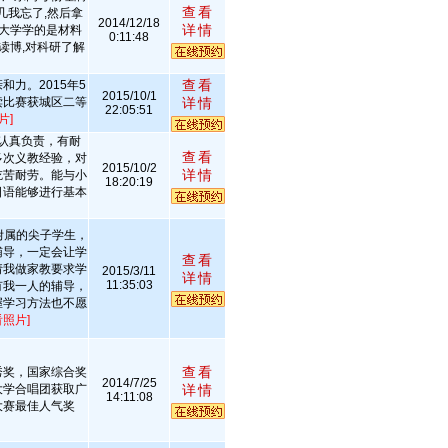
查看
0几我忘了,然后拿
2014/12/18
详情
,大学学的是材料
0:11:48
读博,对科研了解
查看
力。2015年5
2015/10/1
读比赛获城区二等
详情
22:05:51
片]
认真负责，有耐
查看
多次义教经验，对
2015/10/2
详情
吃苦耐劳。能与小
18:20:19
日语能够进行基本
。
附属的尖子学生，
辅导，一定会让学
查看
请我做家教要求学
2015/3/11
详情
11:35:03
有我一人的辅导，
握学习方法也不愿
看照片]
查看
秀奖，国家综合奖
2014/7/25
大学合唱团获取广
详情
14:11:08
大赛最佳人气奖