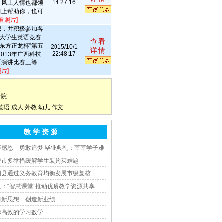
14:27:16
，风土人情也都领
习上帮助你，也可
看照片]
识，并积极参加各
国大学生英语竞赛
查看
“东方正龙杯”第五
2015/10/1
详情
22:48:17
013年广西科技
语演讲比赛三等
片]
学院
德语
成人
外教
幼儿
作文
教 学 资 源
怀感恩 勇敢追梦 毕业典礼：莘莘学子难
宁市多举措缓解学生装购买难题
阳县通过义务教育均衡发展市级复核
江：“智慧课堂”推动优质教学资源共享
习新思想 创造新业绩
你高效的学习数学