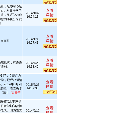
负责，足够耐心足
查看
信心。对日语学习
2014/10/7
详情
方法，英语学习成
16:24:13
和您的小孩分享我
！
查看
2014/12/6
详情
，有耐性
14:57:43
查看
功底扎实，英语语
2014/7/23
详情
14:18:45
语流利。
147，文综广东
大学，已经获得清
查看
2014年8月到
2015/2/25
详情
14:07:33
教老师。 在支教学
同时...
[查看照
日语书写水平还是
在日留学期间曾担
查看
年之久。因为酷爱
2014/9/12
详情