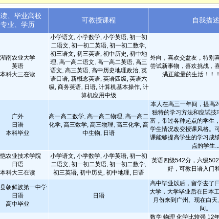
就读、毕业高校
可教授课程
自我描
专业、学历
小学语文, 小学数学, 小学英语, 初一初
二语文, 初一初二英语, 初一初二数学,
初三语文, 初三英语, 初中历史, 初中地
湖南农业大学
外向，喜欢交盆友，特别
理, 高一高二语文, 高一高二英语, 高三
英语
尝试新事物，喜欢挑战，
语文, 高三英语, 高中历史地理政治, 英
本科大三在读
满正能量的生活！！
语口语, 新概念英语, 英语四级, 英语六
级, 商务英语, 日语, 计算机基本操作, 计
算机应用中级
本人在高三一年间，提高2
独特的学习方法和应试技
广外
高一高二数学, 高一高二物理, 高一高二
富，带过各种起点的学生
日语
化学, 高三数学, 高三物理, 高三化学, 高
学生情况改变授课风格。
本科毕业
中生物, 日语
课能够提高学生的学习成
点的学生..
恺农业技术学院
小学语文, 小学数学, 小学英语, 初一初
英语四级542分，六级50
日语
二语文, 初一初二英语, 初一初二数学,
好，可教日语入门
本科大三在读
初三英语, 初中历史, 初中地理, 日语
高中毕业以后，留学去了
县朝鲜族第一中学
大学，大学毕业后在日本工
日语
日语
月份来到广州。现在白天
高中毕业
间。
数学 物理 化学比较强 1