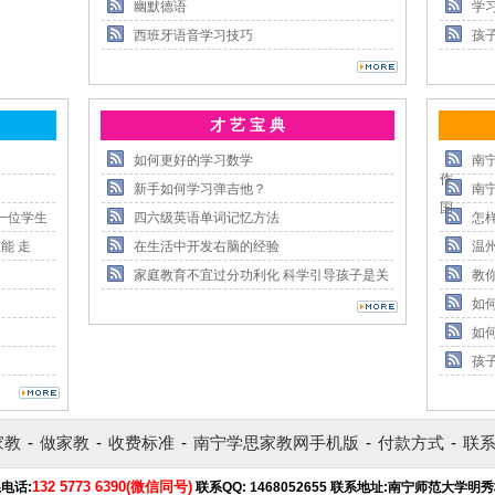
幽默德语
学
西班牙语音学习技巧
孩
才 艺 宝 典
如何更好的学习数学
南
作
新手如何学习弹吉他？
南
国
一位学生
四六级英语单词记忆方法
怎
能 走
在生活中开发右脑的经验
温
家庭教育不宜过分功利化 科学引导孩子是关
教
如
如
孩
家教
-
做家教
-
收费标准
-
南宁学思家教网手机版
-
付款方式
-
联
132 5773 6390(微信同号)
电话:
联系QQ:
1468052655
联系地址:
南宁师范大学明秀