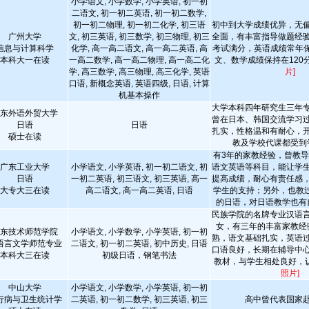
小学语文, 小学数学, 小学英语, 初一初
二语文, 初一初二英语, 初一初二数学,
初一初二物理, 初一初二化学, 初三语
初中到大学成绩优异，无
广州大学
文, 初三英语, 初三数学, 初三物理, 初三
全面，有丰富指导做题经
信息与计算科学
化学, 高一高二语文, 高一高二英语, 高
考试满分，英语成绩常年保
本科大一在读
一高二数学, 高一高二物理, 高一高二化
文、数学成绩保持在120
学, 高三数学, 高三物理, 高三化学, 英语
片]
口语, 新概念英语, 英语四级, 日语, 计算
机基本操作
大学本科四年研究生三年
东外语外贸大学
曾在日本、韩国交流学习
日语
日语
扎实，性格温和有耐心，
硕士在读
教及学校代课都受到
有3年的家教经验，曾教
广东工业大学
小学语文, 小学英语, 初一初二语文, 初
语文英语等科目，能让学
日语
一初二英语, 初三语文, 初三英语, 高一
提高成绩，耐心有责任感
大专大三在读
高二语文, 高一高二英语, 日语
学生的支持；另外，也教
的日语，对日语教学也有
民族学院的名牌专业汉语
女，有三年的丰富家教经
东技术师范学院
小学语文, 小学数学, 小学英语, 初一初
熟，语文基础扎实，英语
语言文学师范专业
二语文, 初一初二英语, 初中历史, 日语
口语良好，长期在辅导中
本科大三在读
初级日语，钢笔书法
教材，与学生相处良好，
照片]
中山大学
小学语文, 小学数学, 小学英语, 初一初
行病与卫生统计学
二英语, 初一初二数学, 初三英语, 初三
高中曾代表国家