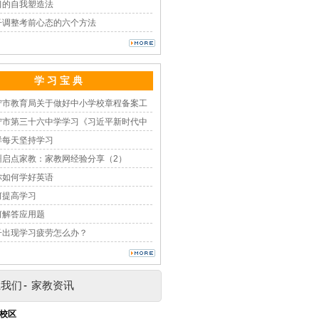
习的自我塑造法
子调整考前心态的六个方法
学 习 宝 典
宁市教育局关于做好中小学校章程备案工
宁市第三十六中学学习《习近平新时代中
样每天坚持学习
州启点家教：家教网经验分享（2）
你如何学好英语
何提高学习
何解答应用题
子出现学习疲劳怎么办？
系我们
-
家教资讯
校区