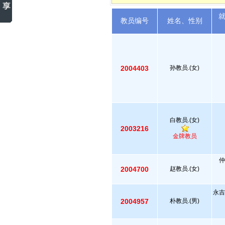
教员编号
姓名、性别
2004403
孙教员.(女)
白教员.(女)
2003216
金牌教员
仲
2004700
赵教员.(女)
永吉
2004957
朴教员.(男)