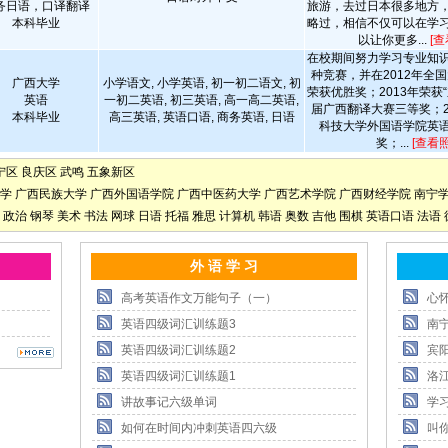
务日语，口译翻译
旅游，去过日本很多地方
本科毕业
略过，相信不仅可以在学
以让你更多...
[查
在校期间努力学习专业知
种竞赛，并在2012年全
广西大学
小学语文, 小学英语, 初一初二语文, 初
荣获优胜奖；2013年荣获
英语
一初二英语, 初三英语, 高一高二英语,
届广西翻译大赛三等奖；2
本科毕业
高三英语, 英语口语, 商务英语, 日语
科技大学外国语学院英
奖；...
[查看照
宁区
良庆区
武鸣
五象新区
学
广西民族大学
广西外国语学院
广西中医药大学
广西艺术学院
广西财经学院
南宁
政治
钢琴
美术
书法
网球
日语
托福
雅思
计算机
韩语
奥数
吉他
围棋
英语口语
法语
外 语 学 习
高考英语作文万能句子（一）
心
英语四级词汇训练题3
南
英语四级词汇训练题2
宾
英语四级词汇训练题1
洛
讲故事记六级单词
学
如何在时间内冲刺英语四六级
叫