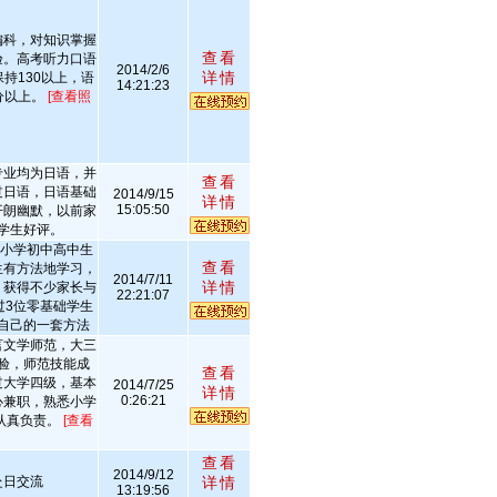
偏科，对知识掌握
查看
验。高考听力口语
2014/2/6
详情
持130以上，语
14:21:23
分以上。
[查看照
专业均为日语，并
查看
过日语，日语基础
2014/9/15
详情
15:05:50
开朗幽默，以前家
学生好评。
导小学初中高中生
查看
生有方法地学习，
2014/7/11
详情
，获得不少家长与
22:21:07
过3位零基础学生
自己的一套方法
言文学师范，大三
验，师范技能成
查看
过大学四级，基本
2014/7/25
详情
0:26:21
心兼职，熟悉小学
认真负责。
[查看
查看
2014/9/12
赴日交流
详情
13:19:56