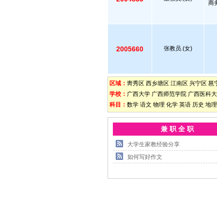
商
2005660
张教员.(女)
区域：
靑秀区
西乡塘区
江南区
兴宁区
邕
学校：
广西大学
广西师范学院
广西医科大
科目：
数学
语文
物理
化学
英语
历史
地理
兼 职 全 职
大学生家教经验分享
如何写好作文