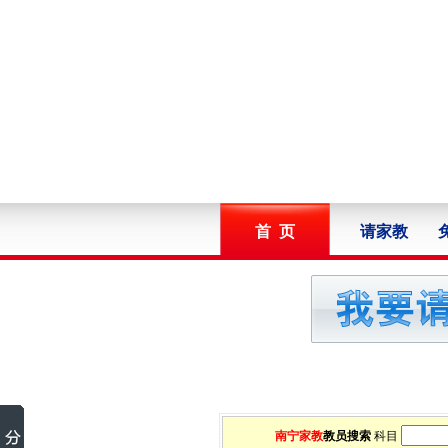
首 页
请家教
南宁家教
教员搜索
科目