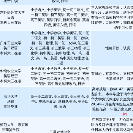
硕士在读
数学, 日语
本人家教经验丰富，认真
小学语文, 小学英语, 初一初二语文, 初
东外语外贸大学
够nice，满腔热情，满怀
一初二英语, 初三英语, 高一高二英语,
日语
有着一套高效独特的学习
高三英语, 英语口语, 新概念英语, 英语
本科大三在读
绩优秀，口语优秀，期待
四级, 英语六级, 日语
的学习心得
小学语文, 小学数学, 小学英语, 初一初
二语文, 初一初二英语, 初一初二数学,
广东工业大学
初一初二物理, 初一初二化学, 初三语
英日双语
文, 初三英语, 初三数学, 初三物理, 初三
性格开朗，认真
本科大二在读
化学, 初中历史, 初中地理, 高一高二语
文, 高一高二英语, 高中历史地理政治,
日语
小学语文, 小学数学, 小学英语, 初一初
华南农业大学
二语文, 初一初二英语, 初三语文, 初三
有耐心，有责任心。文科
英语经贸
英语, 高一高二语文, 高一高二英语, 高
法掌握良好，口
本科大三在读
三英语, 高中历史地理政治, 日语
高考成绩：数学142，英语
省前十。 本科毕业于清华
清华大学
高一高二语文, 高三语文, 高三英语, 高
华大学免试保送研究生资格。
法律
中历史地理政治, 新概念英语, 英语四
2014年7月在青海担任支
本科毕业
级, 日语
校担任高一年级历史老师。
片]
在东京留学3年，无论是
师范大学、东京国
听力及口语都没有障碍。
际商贸学院
任日本人的中文教师达两
日语对外中文