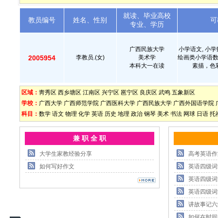
就读、毕业高校
教员编号
姓名、性别
可
专业、学历
广西民族大学
小学语文, 小学
2005954
李教员.(女)
美术学
绘画类小学语
本科大一在读
素描，色
区域：
靑秀区
西乡塘区
江南区
兴宁区
邕宁区
良庆区
武鸣
五象新区
学校：
广西大学
广西师范学院
广西医科大学
广西民族大学
广西外国语学院
科目：
数学
语文
物理
化学
英语
历史
地理
政治
钢琴
美术
书法
网球
日语
托
兼 职 全 职
大学生家教经验分享
高考英语作
如何写好作文
英语四级词
英语四级词
英语四级词
讲故事记六
如何在时间