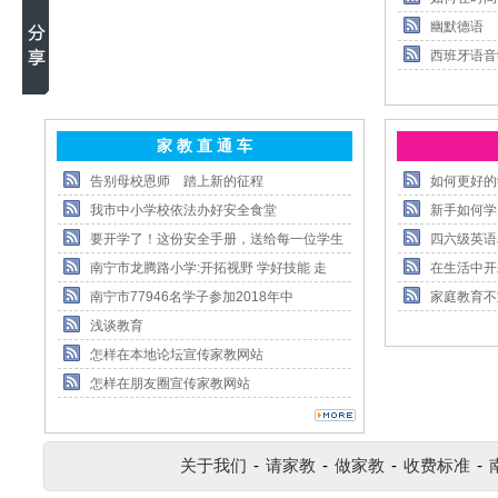
幽默德语
西班牙语音
家 教 直 通 车
告别母校恩师 踏上新的征程
如何更好的
我市中小学校依法办好安全食堂
新手如何学
要开学了！这份安全手册，送给每一位学生
四六级英语
南宁市龙腾路小学:开拓视野 学好技能 走
在生活中开
南宁市77946名学子参加2018年中
家庭教育不
浅谈教育
怎样在本地论坛宣传家教网站
怎样在朋友圈宣传家教网站
关于我们
-
请家教
-
做家教
-
收费标准
-