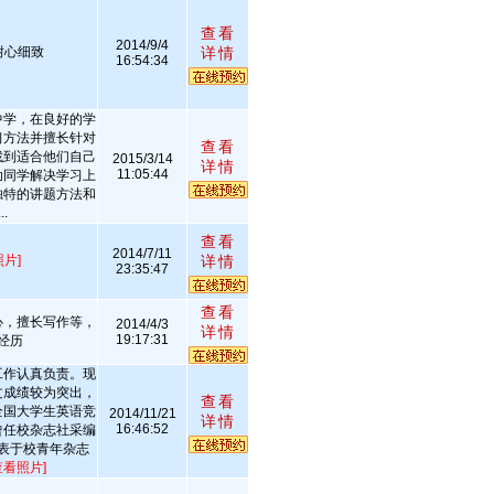
查看
2014/9/4
耐心细致
详情
16:54:34
中学，在良好的学
习方法并擅长针对
查看
找到适合他们自己
2015/3/14
详情
11:05:44
助同学解决学习上
独特的讲题方法和
.
查看
2014/7/11
照片]
详情
23:35:47
查看
心，擅长写作等，
2014/4/3
详情
19:17:31
经历
工作认真负责。现
文成绩较为突出，
查看
全国大学生英语竞
2014/11/21
详情
16:46:52
曾任校杂志社采编
表于校青年杂志
查看照片]