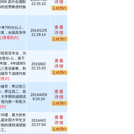
详情
3/06 高中在潮阳
22:35:10
师的优秀教授经验
查看
考700分以上，
2014/12/5
详情
等奖，全国高等学
21:29:14
奖
[查看照片]
学院英语专业，为
有责任·心，善于
查看
年级，4年级和5
2016/8/2
详情
22:15:20
高三英语家教，和
的辅导下成绩均有
看照片]
科辅导，带过初三
查看
验，带过高二、高
2014/4/29
，大学期间成绩优
详情
9:33:24
，现为第一军医大
照片]
于沟通，最大的长
查看
九届全国大学生文
2014/4/3
详情
23:37:04
方面的课程成绩较
手工。