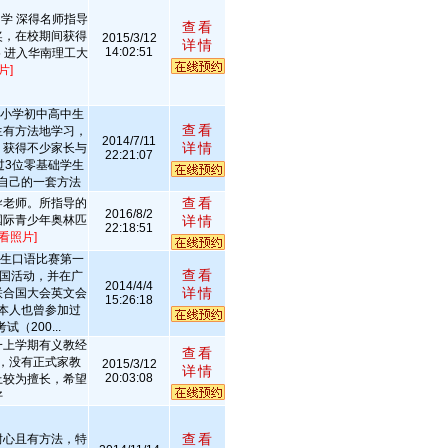
学 深得名师指导
查看
奖，在校期间获得
2015/3/12
详情
14:02:51
5 进入华南理工大
片]
导小学初中高中生
查看
生有方法地学习，
2014/7/11
详情
，获得不少家长与
22:21:07
过3位零基础学生
自己的一套方法
查看
导老师。所指导的
2016/8/2
国际青少年奥林匹
详情
22:18:51
查看照片]
学生口语比赛第一
查看
合国活动，并在广
2014/4/4
详情
联合国大会英文会
15:26:18
本人也曾参加过
t考试（200...
一上学期有义教经
查看
，没有正式家教
2015/3/12
详情
20:03:08
上较为擅长，希望
好
查看
耐心且有方法，特