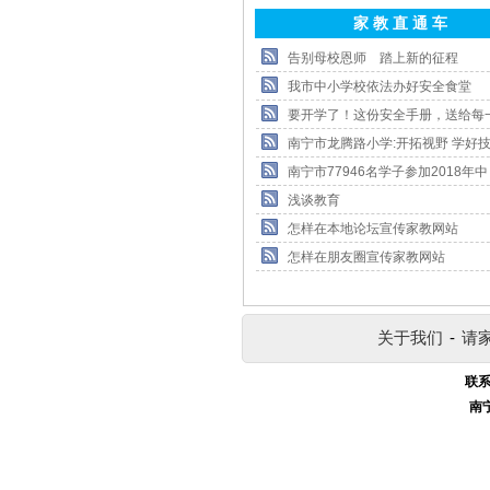
家 教 直 通 车
告别母校恩师 踏上新的征程
我市中小学校依法办好安全食堂
要开学了！这份安全手册，送给每
南宁市龙腾路小学:开拓视野 学好技
南宁市77946名学子参加2018年中
浅谈教育
怎样在本地论坛宣传家教网站
怎样在朋友圈宣传家教网站
关于我们
-
请
联系
南