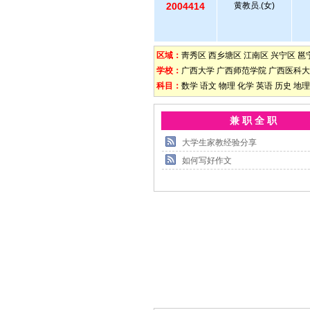
2004414
黄教员.(女)
区域：
靑秀区
西乡塘区
江南区
兴宁区
邕
学校：
广西大学
广西师范学院
广西医科大
科目：
数学
语文
物理
化学
英语
历史
地理
兼 职 全 职
大学生家教经验分享
如何写好作文