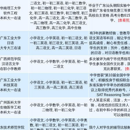
二语文, 初一初二英语, 初一初二数学,
毕业于广东汕头潮阳实验中
华南理工大学
初一初二物理, 初一初二化学, 初三语
曾获广东省生物竞赛三等
软件工程
文, 初三英语, 初三数学, 初三物理, 初三
高校自主资格 高考分数61
本科大一在读
化学, 高一高二语文, 高一高二数学, 高
学。
[查看照
一高二物理, 高一高二化学, 高三语文,
高三数学, 高三化学, 高中生物
有3年的家教经验，曾教
广东工业大学
小学语文, 小学英语, 初一初二语文, 初
语文英语等科目，能让学
日语
一初二英语, 初三语文, 初三英语, 高一
提高成绩，耐心有责任感
大专大三在读
高二语文, 高一高二英语, 日语
学生的支持；另外，也教
的日语，对日语教学也有
广西师范学院
多次被评为南宁市优秀指
小学语文, 小学数学, 小学英语, 初一初
汉语言文学
学生参加全国作文比赛，
二语文
在职小学教师
克比赛获奖。
[
中学曾获“第10届全国中
广东工业大学
名”，积极投身于模拟联
小学语文, 小学英语, 初一初二英语, 初
科技英语
东省实验中学举办的模拟
三英语, 高一高二英语, 高三英语
本科大一在读
议上取得优秀代表称号。
SAT Reasoning Tes
个人算是乐观，活泼，大
广州医科大学
小学语文, 小学数学, 小学英语, 初一初
验，在校也担任院主持人
生物医学工程
二物理, 初一初二化学
过，在初中和小学的科目
本科大一在读
可以做得
小学语文, 小学数学, 小学英语, 小学奥
数, 初一初二语文, 初一初二英语, 初一
东技术师范学院
我个人对学生的辅导比较