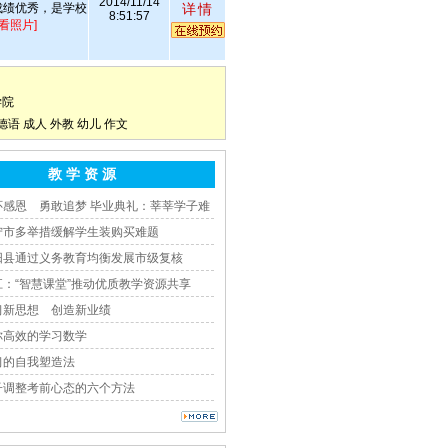
2014/11/14
成绩优秀，是学校
详情
8:51:57
查看照片]
学院
德语
成人
外教
幼儿
作文
教 学 资 源
怀感恩 勇敢追梦 毕业典礼：莘莘学子难
宁市多举措缓解学生装购买难题
阳县通过义务教育均衡发展市级复核
江：“智慧课堂”推动优质教学资源共享
习新思想 创造新业绩
你高效的学习数学
习的自我塑造法
子调整考前心态的六个方法