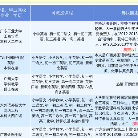
就读、毕业高校
可教授课程
自我描
专业、学历
性格活泼开朗，能够与被
起来。大一拿优秀学生奖
广东工业大学
小学英语, 初一初二语文, 初一初二英
要负责人，在“2012-20
工商管理
语, 初三英语, 高一高二英语
会”活动中，获得三等奖
本科大二在读
人，在“2012-2013学年度
看照片]
本人是广西外国语学院大
广西外国语学院
小学语文, 小学数学, 小学英语, 初一初
专业是英语。在校期间，
英语
二语文, 初一初二英语, 初三英语, 新概
兼职，目前是两个初中学
本科在读
念英语
师。做事认真负责，
小学语文, 小学数学, 小学英语, 初一初
广州大学
二英语, 初三英语, 高一高二英语, 英语
学科教学
热情 开朗负
口语, 新概念英语, 英语四级, 英语六级,
硕士在读
商务英语
大学期间获得过国家励志
小学语文, 小学数学, 小学英语, 初一初
金三等奖，三好学生，高
东外语外贸大学
二语文, 初一初二英语, 初一初二数学,
于数学及理科相关项目比
网络工程
初一初二物理, 初一初二化学, 高一高二
知识扎实。喜欢运动，为
本科大四在读
英语, 高一高二数学, 高一高二物理, 高
对待事情认真负责，大一
一高二化学, 计算机基本操作排球
活动，大二...
[查
小学语文, 小学数学, 小学英语, 初一初
广东金融学院第二十届“金
广东金融学院
二语文, 初一初二英语, 初一初二数学,
三等奖 2013/06--2013