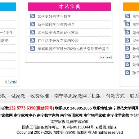
才 艺 宝 典
如何更好的学习数学
南
作
新手如何学习弹吉他？
南
国
一位学生
四六级英语单词记忆方法
怎
能 走
在生活中开发右脑的经验
温
家庭教育不宜过分功利化 科学引导孩子是关
教
如
如
孩
家教
-
做家教
-
收费标准
-
南宁学思家教网手机版
-
付款方式
-
联
132 5773 6390(微信同号)
电话:
联系QQ:
1468052655
联系地址:
南宁师范大学明秀
宁家教网
南宁家教中心
南宁数学家教
南宁英语家教
南宁物理家教
南宁化学家教
本站
南宁家教网,南宁请家教
国家工信部备案许可证：
ICP备09158344号
▲返回顶部▲
Copyright 2007-2026
加盟启点家教
版权所有 All rights reserved