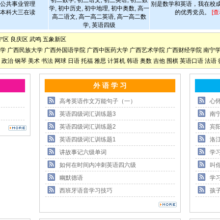
初二数学, 初三语文, 初三英语, 初三数
公共事业管理
别是数学和英语，我在校
学, 初中历史, 初中地理, 初中奥数, 高一
本科大三在读
的优秀党员。
[
高二语文, 高一高二英语, 高一高二数
学, 英语四级
宁区
良庆区
武鸣
五象新区
学
广西民族大学
广西外国语学院
广西中医药大学
广西艺术学院
广西财经学院
南宁
政治
钢琴
美术
书法
网球
日语
托福
雅思
计算机
韩语
奥数
吉他
围棋
英语口语
法语
外 语 学 习
高考英语作文万能句子（一）
心
英语四级词汇训练题3
南
英语四级词汇训练题2
宾
英语四级词汇训练题1
洛
讲故事记六级单词
学
如何在时间内冲刺英语四六级
叫
幽默德语
学
西班牙语音学习技巧
孩