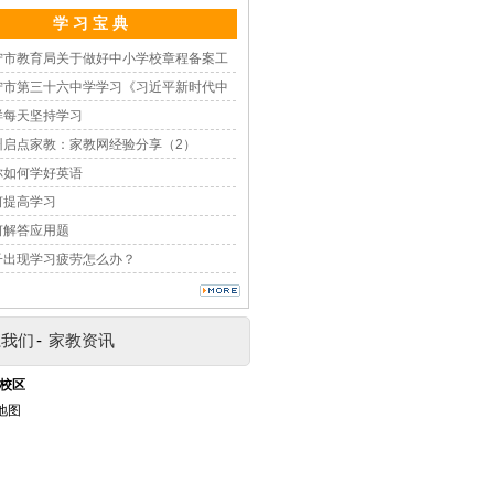
学 习 宝 典
宁市教育局关于做好中小学校章程备案工
宁市第三十六中学学习《习近平新时代中
样每天坚持学习
州启点家教：家教网经验分享（2）
你如何学好英语
何提高学习
何解答应用题
子出现学习疲劳怎么办？
系我们
-
家教资讯
校区
地图