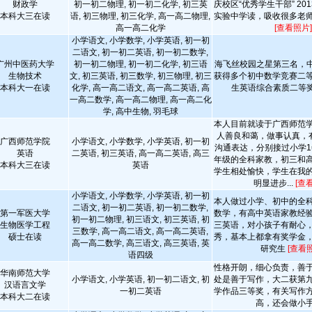
财政学
初一初二物理, 初一初二化学, 初三英
庆校区“优秀学生干部” 201
本科大三在读
语, 初三物理, 初三化学, 高一高二物理,
实验中学读，吸收很多老
高一高二化学
[查看照片]
小学语文, 小学数学, 小学英语, 初一初
二语文, 初一初二英语, 初一初二数学,
广州中医药大学
初一初二物理, 初一初二化学, 初三语
海飞丝校园之星第三名，中
生物技术
文, 初三英语, 初三数学, 初三物理, 初三
获得多个初中数学竞赛二
本科大一在读
化学, 高一高二语文, 高一高二英语, 高
生英语综合素质二等
一高二数学, 高一高二物理, 高一高二化
学, 高中生物, 羽毛球
本人目前就读于广西师范
人善良和蔼，做事认真，
广西师范学院
小学语文, 小学数学, 小学英语, 初一初
沟通表达，分别接过小学1
英语
二英语, 初三英语, 高一高二英语, 高三
年级的全科家教，初三和
本科大三在读
英语
学生相处愉快，学生在我
明显进步...
[查
小学语文, 小学数学, 小学英语, 初一初
本人做过小学、初中的全
二语文, 初一初二英语, 初一初二数学,
第一军医大学
数学，有高中英语家教经
初一初二物理, 初三语文, 初三英语, 初
生物医学工程
三英语，对小孩子有耐心
三数学, 高一高二语文, 高一高二英语,
硕士在读
秀，基本上都拿有奖学金
高一高二数学, 高三语文, 高三英语, 英
研究生
[查看
语四级
性格开朗，细心负责，善
华南师范大学
小学语文, 小学英语, 初一初二语文, 初
处是善于写作，大二获第
汉语言文学
一初二英语
学作品三等奖，有关写作
本科大二在读
高，还会做小