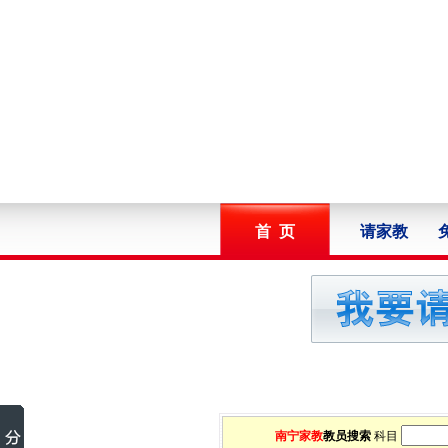
首 页
请家教
南宁家教
教员搜索
科目