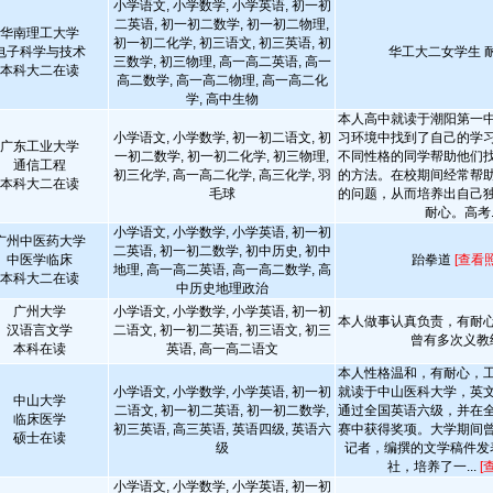
小学语文, 小学数学, 小学英语, 初一初
二英语, 初一初二数学, 初一初二物理,
华南理工大学
初一初二化学, 初三语文, 初三英语, 初
电子科学与技术
华工大二女学生 
三数学, 初三物理, 高一高二英语, 高一
本科大二在读
高二数学, 高一高二物理, 高一高二化
学, 高中生物
本人高中就读于潮阳第一
小学语文, 小学数学, 初一初二语文, 初
习环境中找到了自己的学
广东工业大学
一初二数学, 初一初二化学, 初三物理,
不同性格的同学帮助他们
通信工程
初三化学, 高一高二化学, 高三化学, 羽
的方法。在校期间经常帮
本科大二在读
毛球
的问题，从而培养出自己
耐心。高考..
小学语文, 小学数学, 小学英语, 初一初
广州中医药大学
二英语, 初一初二数学, 初中历史, 初中
中医学临床
跆拳道
[查看
地理, 高一高二英语, 高一高二数学, 高
本科大二在读
中历史地理政治
广州大学
小学语文, 小学数学, 小学英语, 初一初
本人做事认真负责，有耐
汉语言文学
二语文, 初一初二英语, 初三语文, 初三
曾有多次义教
本科在读
英语, 高一高二语文
本人性格温和，有耐心，
小学语文, 小学数学, 小学英语, 初一初
就读于中山医科大学，英
中山大学
二语文, 初一初二英语, 初一初二数学,
通过全国英语六级，并在
临床医学
初三英语, 高三英语, 英语四级, 英语六
赛中获得奖项。大学期间
硕士在读
级
记者，编撰的文学稿件发
社，培养了一...
[
小学语文, 小学数学, 小学英语, 初一初