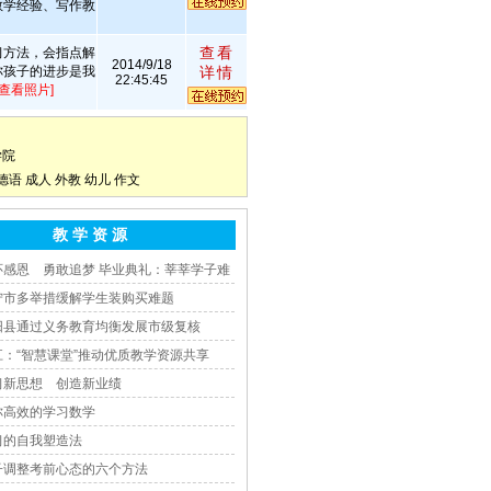
教学经验、写作教
查看
习方法，会指点解
2014/9/18
你孩子的进步是我
详情
22:45:45
[查看照片]
学院
德语
成人
外教
幼儿
作文
教 学 资 源
怀感恩 勇敢追梦 毕业典礼：莘莘学子难
宁市多举措缓解学生装购买难题
阳县通过义务教育均衡发展市级复核
江：“智慧课堂”推动优质教学资源共享
习新思想 创造新业绩
你高效的学习数学
习的自我塑造法
子调整考前心态的六个方法