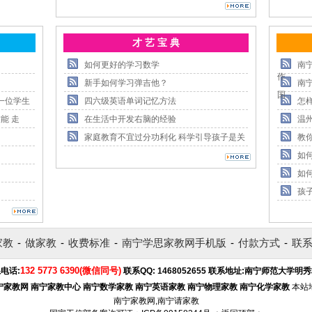
才 艺 宝 典
如何更好的学习数学
南
作
新手如何学习弹吉他？
南
国
一位学生
四六级英语单词记忆方法
怎
能 走
在生活中开发右脑的经验
温
家庭教育不宜过分功利化 科学引导孩子是关
教
如
如
孩
家教
-
做家教
-
收费标准
-
南宁学思家教网手机版
-
付款方式
-
联
132 5773 6390(微信同号)
电话:
联系QQ:
1468052655
联系地址:
南宁师范大学明秀
宁家教网
南宁家教中心
南宁数学家教
南宁英语家教
南宁物理家教
南宁化学家教
本站
南宁家教网,南宁请家教