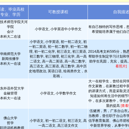
就读、毕业高校
可教授课程
自我描
专业、学历
技术师范学院天河
学院
有自己独特的写作思维，
小学语文, 小学英语中小学作文
会计
希望能培养属于他们自
本科大二在读
小学语文, 小学英语, 初一初二语文, 初
一初二英语, 初一初二数学, 初一初二物
理, 初一初二化学, 初三语文, 初三英语,
2014高考文科595分，
华南师范大学
初三数学, 初三物理, 初三化学, 高一高
帮助学生制定学习计划和
新闻传播学
二语文, 高一高二英语, 高一高二数学,
助学生巩固，充实，提高
本科大一在读
高三语文, 高三英语, 高三数学, 高中历
看照片]
史地理政治, 英语口语, 绘画类作文，水
彩画，
大一在校学生，曾经在同
作文家教，在家教过程中
东外语外贸大学
的讲课方式，而是采取灵
金融管理
小学语文, 小学数学作文
知道如何将生活中的细节
本科大一在读
中，在多次家教中，学生
显的提高
[查看
伍健洲，男，广东台山市人
当教师，曾任职于台山市
佛山大学
小学语文, 初一初二语文, 初三语文, 高
信孚教育集团、佛山市碧
哲学
一高二语文, 高三语文作文
中新世界学校，从事中学
职培训机构教师