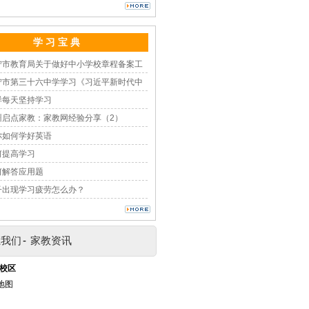
学 习 宝 典
宁市教育局关于做好中小学校章程备案工
宁市第三十六中学学习《习近平新时代中
样每天坚持学习
州启点家教：家教网经验分享（2）
你如何学好英语
何提高学习
何解答应用题
子出现学习疲劳怎么办？
系我们
-
家教资讯
校区
地图