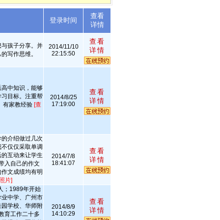
查看
述
登录时间
详情
查看
想与孩子分享。并
2014/11/10
详情
22:15:50
己的写作思维。
熟悉高中知识，能够
查看
学习目标。注重帮
2014/8/25
详情
17:19:00
。有家教经验
[查
学的介绍做过几次
我不仅仅采取单调
查看
活的互动来让学生
2014/7/8
详情
18:41:07
带入自己的作文
的作文成绩均有明
照片]
；1989年开始
学业中学、广州市
查看
桂园学校、华师附
2014/8/9
详情
14:10:29
教育工作二十多