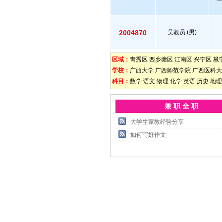
2004870
吴教员.(男)
区域：
靑秀区
西乡塘区
江南区
兴宁区
邕
学校：
广西大学
广西师范学院
广西医科大
科目：
数学
语文
物理
化学
英语
历史
地理
兼 职 全 职
大学生家教经验分享
如何写好作文