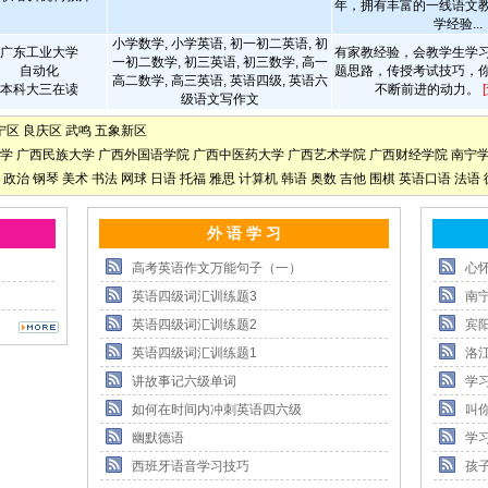
年，拥有丰富的一线语文
学经验...
小学数学, 小学英语, 初一初二英语, 初
广东工业大学
有家教经验，会教学生学
一初二数学, 初三英语, 初三数学, 高一
自动化
题思路，传授考试技巧，
高二数学, 高三英语, 英语四级, 英语六
本科大三在读
不断前进的动力。
级语文写作文
宁区
良庆区
武鸣
五象新区
学
广西民族大学
广西外国语学院
广西中医药大学
广西艺术学院
广西财经学院
南宁
政治
钢琴
美术
书法
网球
日语
托福
雅思
计算机
韩语
奥数
吉他
围棋
英语口语
法语
外 语 学 习
高考英语作文万能句子（一）
心
英语四级词汇训练题3
南
英语四级词汇训练题2
宾
英语四级词汇训练题1
洛
讲故事记六级单词
学
如何在时间内冲刺英语四六级
叫
幽默德语
学
西班牙语音学习技巧
孩