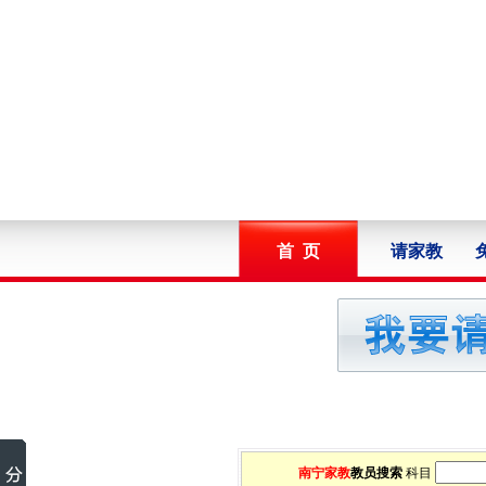
首 页
请家教
南宁家教
教员搜索
科目