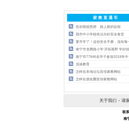
家 教 直 通 车
告别母校恩师 踏上新的征程
我市中小学校依法办好安全食堂
要开学了！这份安全手册，送给每
南宁市龙腾路小学:开拓视野 学好技
南宁市77946名学子参加2018年中
浅谈教育
怎样在本地论坛宣传家教网站
怎样在朋友圈宣传家教网站
关于我们
-
请
联系
南