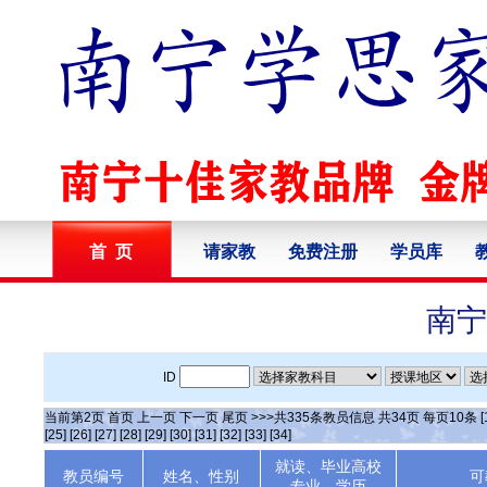
首 页
请家教
免费注册
学员库
南宁
ID
当前第
2
页
首页
上一页
下一页
尾页
>>>共
335
条教员信息 共
34
页 每页
10
条
[
[25]
[26]
[27]
[28]
[29]
[30]
[31]
[32]
[33]
[34]
就读、毕业高校
教员编号
姓名、性别
可
专业、学历