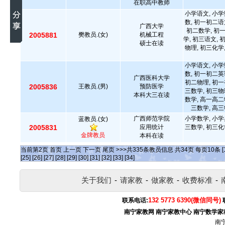
在职高中教师
小学语文, 小学
数, 初一初二语
广西大学
初二数学, 初
2005881
樊教员.(女)
机械工程
学, 初三语文, 
硕士在读
物理, 初三化学
小学语文, 小学
数, 初一初二英
广西医科大学
初二物理, 初一
2005836
王教员.(男)
预防医学
三数学, 初三物
本科大三在读
数学, 高一高二
三数学, 高三
广西师范学院
小学数学, 小学
蓝教员.(女)
2005831
应用统计
三数学, 初三化
金牌教员
本科在读
当前第
2
页
首页
上一页
下一页
尾页
>>>共
335
条教员信息 共
34
页 每页
10
条
[
[25]
[26]
[27]
[28]
[29]
[30]
[31]
[32]
[33]
[34]
关于我们
-
请家教
-
做家教
-
收费标准
-
132 5773 6390(微信同号)
联系电话:
南宁家教网
南宁家教中心
南宁数学家
南