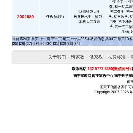
小学语文, 小学
数, 初一初二语
华南师范大学
初二数学, 初
2004580
任教员.(男)
教育技术学（师范）
学, 初三数学, 
本科大二在读
历史, 初中地理
学, 高一高二物
生物,
当前第
24
页
首页
上一页
下一页
尾页
>>>共
335
条教员信息 共
34
页 每页
10
[25]
[26]
[27]
[28]
[29]
[30]
[31]
[32]
[33]
[34]
关于我们
-
请家教
-
做家教
-
收费标准
-
132 5773 6390(微信同号)
联系电话:
南宁家教网
南宁家教中心
南宁数学家
南
国家工信部备案许可
Copyright 2007-2026