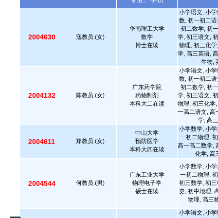
小学语文, 小学
数, 初一初二语
华南理工大学
初二数学, 初
2004630
寇教员.(女)
数学
学, 初三语文, 
博士在读
物理, 初三化学
学, 高三英语, 
生物,
小学语文, 小学
数, 初一初二语
广东药学院
初二数学, 初
2004132
陈教员.(女)
药物制剂
学, 初三语文, 
本科大二在读
物理, 初三化学,
一高二语文, 高
学, 高
小学数学, 小学
中山大学
一初二物理, 初
2004611
郑教员.(女)
预防医学
高一高二数学, 
本科大四在读
化学, 
小学数学, 小学
广东工业大学
一初二物理, 初
2004544
何教员.(男)
物理电子学
初三数学, 初三
硕士在读
史, 初中地理,
物理, 高三
小学语文, 小学