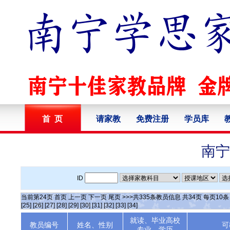
首 页
请家教
免费注册
学员库
南宁
ID
当前第
24
页
首页
上一页
下一页
尾页
>>>共
335
条教员信息 共
34
页 每页
10
[25]
[26]
[27]
[28]
[29]
[30]
[31]
[32]
[33]
[34]
就读、毕业高校
教员编号
姓名、性别
可
专业、学历