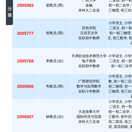
广西大学
二英语, 初一初
2005983
梁教员.(男)
金融
初一初二化学, 
本科大二在读
三物理, 初三化
小学语文, 小学
百色学院
二语文, 初一初
2005777
曾教员.(男)
汉语言文学
初一初二物理,
在职初中教师
文, 初三数学, 
天津职业技术师范大学
小学语文, 小学
2005768
李教员.(女)
电子商务
二语文, 初一初
在职初中教师
初一初二化学,
小学语文, 小学
广西师范学院
数, 初一初二语
2005866
韦教员.(男)
数学与应用数学
初二物理, 初一
在职小学教师
三物理, 初三化
小学语文, 小学
二语文, 初一初
大连海事大学
初一初二化学, 
2006007
林教员.(女)
国际经济与贸易
三数学, 初中历
本科大三在读
高二英语, 高三
语, 英语四级, 