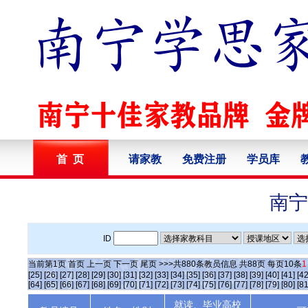
首 页
请家教
免费注册
学员库
南宁
ID
当前第
1
页
首页
上一页
下一页
尾页
>>>共
880
条教员信息 共
88
页 每页
10
条
1
[25]
[26]
[27]
[28]
[29]
[30]
[31]
[32]
[33]
[34]
[35]
[36]
[37]
[38]
[39]
[40]
[41]
[42
[64]
[65]
[66]
[67]
[68]
[69]
[70]
[71]
[72]
[73]
[74]
[75]
[76]
[77]
[78]
[79]
[80]
[81
就读、毕业高校