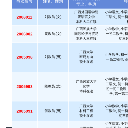
教员编号
姓名、性别
可
专业、学历
广西外国语学院
小学语文, 小学
2006011
刘教员.(女)
汉语言文学
二语文, 初一初
本科大二在读
广西民族大学
小学数学, 小学
2006002
黄教员.(女)
国际经济与贸易
一初二数学, 初
本科大三在读
初三数
广西大学
小学数学, 初一
2005998
刘教员.(男)
医药方向
一高二物理, 
硕士在读
小学语文, 小学
广西民族大学
二语文, 初一初
2005993
陈教员.(女)
化学
初一初二物理,
本科在读
学, 高一高
广西大学
小学数学, 小学
2005991
何教员.(男)
材料工程
二数学, 初一初
硕士在读
初三物
小学语文, 小学