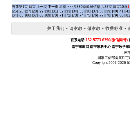
当前第
1
页
首页
上一页
下一页
尾页
>>>共
880
条教员信息 共
88
页 每页
10
条
1
[25]
[26]
[27]
[28]
[29]
[30]
[31]
[32]
[33]
[34]
[35]
[36]
[37]
[38]
[39]
[40]
[41]
[42
[64]
[65]
[66]
[67]
[68]
[69]
[70]
[71]
[72]
[73]
[74]
[75]
[76]
[77]
[78]
[79]
[80]
[81
关于我们
-
请家教
-
做家教
-
收费标准
-
132 5773 6390(微信同号)
联系电话:
南宁家教网
南宁家教中心
南宁数学家
南
国家工信部备案许可
Copyright 2007-2026