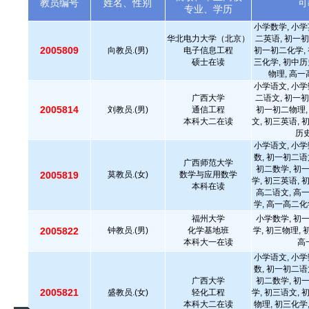
教员编号
姓名、性别
可
专业、学历
小学数学, 小学
华北电力大学（北京）
二英语, 初一初
2005809
向教员.(男)
电子信息工程
初一初二化学, 
硕士在读
三化学, 初中历
物理, 高一
小学语文, 小学
广西大学
二语文, 初一初
2005814
刘教员.(男)
通信工程
初一初二物理,
本科大二在读
文, 初三英语, 
历史
小学语文, 小学
数, 初一初二语
广西师范大学
初二数学, 初
2005819
莫教员.(女)
数学与应用数学
学, 初三英语, 
本科在读
高二语文, 高
学, 高一高二化
福州大学
小学数学, 初
2005822
钟教员.(男)
化学基地班
学, 初三物理,
本科大一在读
高
小学语文, 小学
数, 初一初二语
广西大学
初二数学, 初
2005821
盛教员.(女)
轻化工程
学, 初三语文, 
本科大二在读
物理, 初三化学