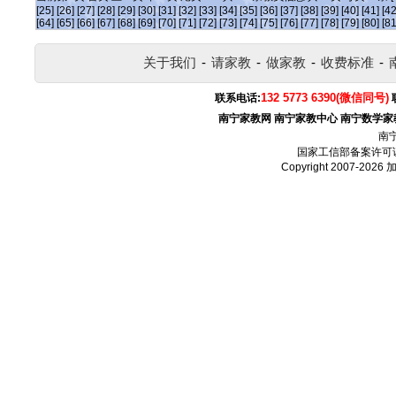
[25]
[26]
[27]
[28]
[29]
[30]
[31]
[32]
[33]
[34]
[35]
[36]
[37]
[38]
[39]
[40]
[41]
[42
[64]
[65]
[66]
[67]
[68]
[69]
[70]
[71]
[72]
[73]
[74]
[75]
[76]
[77]
[78]
[79]
[80]
[81
关于我们
-
请家教
-
做家教
-
收费标准
-
132 5773 6390(微信同号)
联系电话:
南宁家教网
南宁家教中心
南宁数学家
南
国家工信部备案许可
Copyright 2007-2026