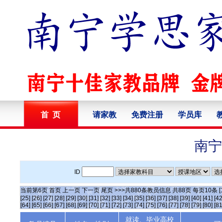
首 页
请家教
免费注册
学员库
南宁
ID
当前第
6
页
首页
上一页
下一页
尾页
>>>共
880
条教员信息 共
88
页 每页
10
条
[
[25]
[26]
[27]
[28]
[29]
[30]
[31]
[32]
[33]
[34]
[35]
[36]
[37]
[38]
[39]
[40]
[41]
[42
[64]
[65]
[66]
[67]
[68]
[69]
[70]
[71]
[72]
[73]
[74]
[75]
[76]
[77]
[78]
[79]
[80]
[81
就读、毕业高校