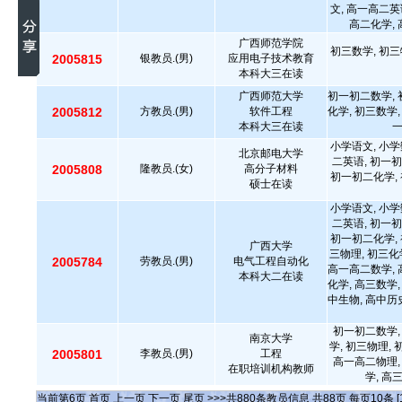
文, 高一高二英
高二化学, 
广西师范学院
初三数学, 初三
2005815
银教员.(男)
应用电子技术教育
本科大三在读
广西师范大学
初一初二数学, 
2005812
方教员.(男)
软件工程
化学, 初三数学,
本科大三在读
小学语文, 小学
北京邮电大学
二英语, 初一初
2005808
隆教员.(女)
高分子材料
初一初二化学, 
硕士在读
小学语文, 小学
二英语, 初一初
初一初二化学, 
广西大学
三物理, 初三化
2005784
劳教员.(男)
电气工程自动化
高一高二数学, 
本科大二在读
化学, 高三数学,
中生物, 高中历
初一初二数学,
南京大学
学, 初三物理,
2005801
李教员.(男)
工程
高一高二物理,
在职培训机构教师
学, 高
当前第
6
页
首页
上一页
下一页
尾页
>>>共
880
条教员信息 共
88
页 每页
10
条
[