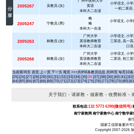
广州中医药大学
小学语文, 小学
2005267
吴教员.(女)
英语
一初二英语,
本科大二在读
略
小学语文, 小学
2005247
宁教员.(男)
略
本科大一在读
广州大学
小学语文, 小学
2005263
林教员.(女)
英语教师教育
三英语, 高一高
本科大二在读
口语
广州大学
小学语文, 小学
2005266
林教员.(女)
英语教师教育
二英语, 初三英
本科大二在读
当前第
36
页
首页
上一页
下一页
尾页
>>>共
956
条教员信息 共
96
页 每页
10
[25]
[26]
[27]
[28]
[29]
[30]
[31]
[32]
[33]
[34]
[35]
36
[37]
[38]
[39]
[40]
[41]
[42]
[64]
[65]
[66]
[67]
[68]
[69]
[70]
[71]
[72]
[73]
[74]
[75]
[76]
[77]
[78]
[79]
[80]
[81
关于我们
-
请家教
-
做家教
-
收费标准
-
132 5773 6390(微信同号)
联系电话:
南宁家教网
南宁家教中心
南宁数学家
南
国家工信部备案许可
Copyright 2007-2026