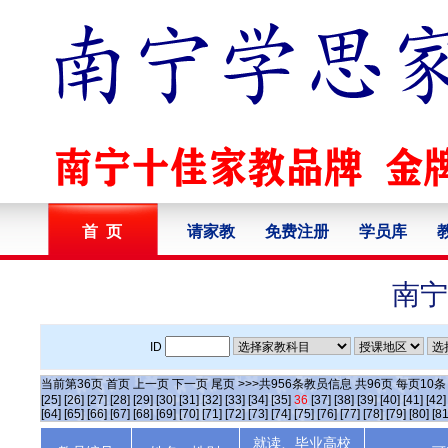
首 页
请家教
免费注册
学员库
南宁
ID
当前第
36
页
首页
上一页
下一页
尾页
>>>共
956
条教员信息 共
96
页 每页
10
[25]
[26]
[27]
[28]
[29]
[30]
[31]
[32]
[33]
[34]
[35]
36
[37]
[38]
[39]
[40]
[41]
[42]
[64]
[65]
[66]
[67]
[68]
[69]
[70]
[71]
[72]
[73]
[74]
[75]
[76]
[77]
[78]
[79]
[80]
[81
就读、毕业高校