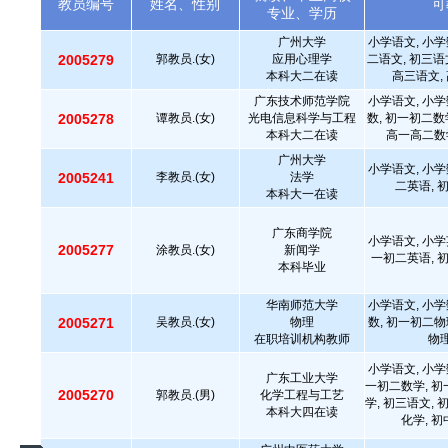
教员编号
姓名、性别
可
专业、学历
广州大学
小学语文, 小学
2005279
郭教员.(女)
应用心理学
二语文, 初三语
本科大二在读
高三语文,
广东技术师范学院
小学语文, 小学
2005278
谭教员.(女)
光电信息科学与工程
数, 初一初二数
本科大二在读
高一高二数
广州大学
小学语文, 小学
2005241
李教员.(女)
法学
二英语, 
本科大一在读
广东商学院
小学语文, 小学
2005277
涂教员.(女)
新闻学
一初二英语, 
本科毕业
华南师范大学
小学语文, 小学
2005271
吴教员.(女)
物理
数, 初一初二物
在职培训机构教师
物理
小学语文, 小学
广东工业大学
一初二数学, 初
2005270
郭教员.(男)
化学工程与工艺
学, 初三语文, 
本科大四在读
化学, 