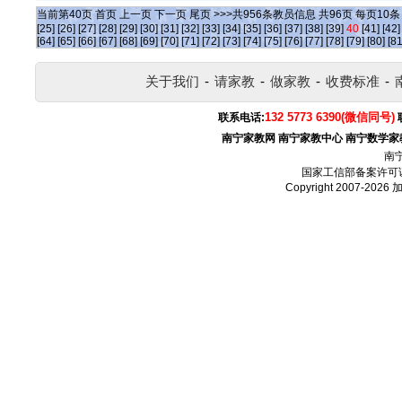
当前第
40
页
首页
上一页
下一页
尾页
>>>共
956
条教员信息 共
96
页 每页
10
[25]
[26]
[27]
[28]
[29]
[30]
[31]
[32]
[33]
[34]
[35]
[36]
[37]
[38]
[39]
40
[41]
[42]
[64]
[65]
[66]
[67]
[68]
[69]
[70]
[71]
[72]
[73]
[74]
[75]
[76]
[77]
[78]
[79]
[80]
[81
关于我们
-
请家教
-
做家教
-
收费标准
-
132 5773 6390(微信同号)
联系电话:
南宁家教网
南宁家教中心
南宁数学家
南
国家工信部备案许可
Copyright 2007-2026