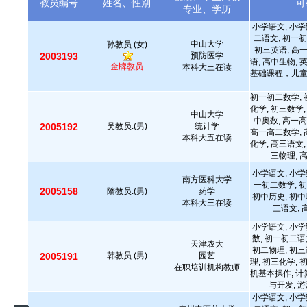
教员编号
姓名、性别
可
专业、学历
小学语文, 小学
二语文, 初一初
中山大学
孙教员.(女)
初三英语, 高
2003193
预防医学
语, 高中生物,
金牌教员
本科大三在读
基础课程，儿
初一初二数学, 
化学, 初三数学,
中山大学
中奥数, 高一高
2005192
吴教员.(男)
统计学
高一高二数学, 
本科大五在读
化学, 高三语文,
三物理, 
小学语文, 小学
南方医科大学
一初二数学, 初
2005158
隋教员.(男)
药学
初中历史, 初中
本科大三在读
三语文,
小学语文, 小学
数, 初一初二语
天津农大
初二物理, 初三
2005191
韩教员.(男)
园艺
理, 初三化学, 
在职培训机构教师
机基本操作, 计
与开发, 游
小学语文, 小学