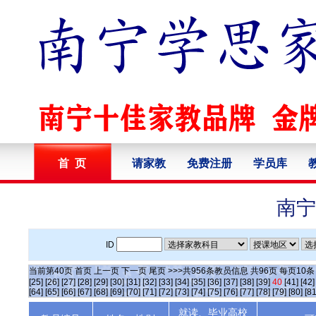
首 页
请家教
免费注册
学员库
南宁
ID
当前第
40
页
首页
上一页
下一页
尾页
>>>共
956
条教员信息 共
96
页 每页
10
[25]
[26]
[27]
[28]
[29]
[30]
[31]
[32]
[33]
[34]
[35]
[36]
[37]
[38]
[39]
40
[41]
[42]
[64]
[65]
[66]
[67]
[68]
[69]
[70]
[71]
[72]
[73]
[74]
[75]
[76]
[77]
[78]
[79]
[80]
[81
就读、毕业高校