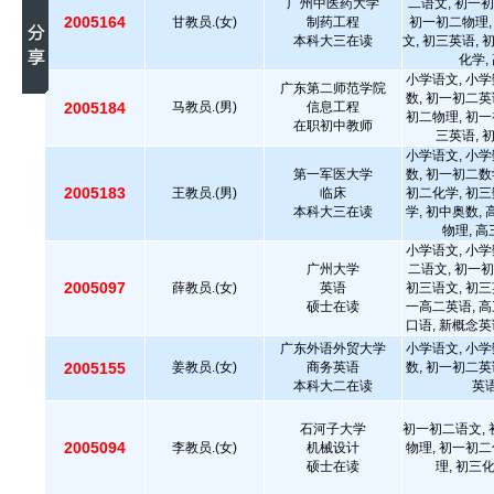
广州中医药大学
二语文, 初一初
2005164
甘教员.(女)
制药工程
初一初二物理,
本科大三在读
文, 初三英语, 
化学,
小学语文, 小学
广东第二师范学院
数, 初一初二英
2005184
马教员.(男)
信息工程
初二物理, 初一
在职初中教师
三英语, 
小学语文, 小学
第一军医大学
数, 初一初二数
2005183
王教员.(男)
临床
初二化学, 初三
本科大三在读
学, 初中奥数,
物理, 
小学语文, 小学
广州大学
二语文, 初一初
2005097
薛教员.(女)
英语
初三语文, 初三
硕士在读
一高二英语, 高
口语, 新概念英
广东外语外贸大学
小学语文, 小学
2005155
姜教员.(女)
商务英语
数, 初一初二英
本科大二在读
英语
石河子大学
初一初二语文, 
2005094
李教员.(女)
机械设计
物理, 初一初二
硕士在读
理, 初三