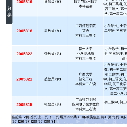
2005819
莫教员.(女)
数学与应用数学
学, 初三英语, 
本科在读
高二语文, 高
学, 高一高二化
广西师范学院
小学语文, 小学
2005818
周教员.(女)
英语
二英语, 初三英
本科大三在读
福州大学
小学数学, 初
2005822
钟教员.(男)
化学基地班
学, 初三物理,
本科大一在读
高
小学语文, 小学
数, 初一初二语
广西大学
初二数学, 初
2005821
盛教员.(女)
轻化工程
学, 初三语文, 
本科大二在读
物理, 初三化学
文, 高一高二英
高二化学, 
广西师范学院
初三数学, 初三
2005815
银教员.(男)
应用电子技术教育
本科大三在读
当前第
12
页
首页
上一页
下一页
尾页
>>>共
310
条教员信息 共
31
页 每页
10
[25]
[26]
[27]
[28]
[29]
[30]
[31]