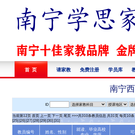
首 页
请家教
免费注册
学员库
南宁西
ID
当前第
12
页
首页
上一页
下一页
尾页
>>>共
310
条教员信息 共
31
页 每页
10
[25]
[26]
[27]
[28]
[29]
[30]
[31]
就读、毕业高校
教员编号
姓名、性别
可
专业、学历