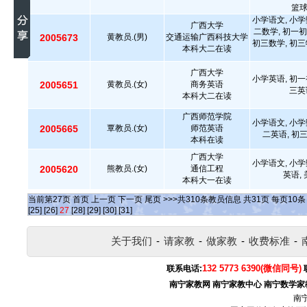
篮
小学语文, 小学
广西大学
二数学, 初一初
2005673
黄教员.(男)
交通运输广西科技大学
初三数学, 初三
本科大二在读
广西大学
小学英语, 初一
2005651
黄教员.(女)
商务英语
三英
本科大二在读
广西师范学院
小学语文, 小学
2005665
覃教员.(女)
师范英语
二英语, 初
本科在读
广西大学
小学语文, 小学
2005620
熊教员.(女)
通信工程
英语,
本科大一在读
当前第
27
页
首页
上一页
下一页
尾页
>>>共
310
条教员信息 共
31
页 每页
10
[25]
[26]
27
[28]
[29]
[30]
[31]
关于我们
-
请家教
-
做家教
-
收费标准
-
132 5773 6390(微信同号)
联系电话:
南宁家教网
南宁家教中心
南宁数学家
南