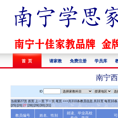
首 页
请家教
免费注册
学员库
南宁西
ID
当前第
27
页
首页
上一页
下一页
尾页
>>>共
310
条教员信息 共
31
页 每页
10
[25]
[26]
27
[28]
[29]
[30]
[31]
就读、毕业高校
教员编号
姓名、性别
可
专业、学历