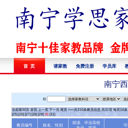
首 页
请家教
免费注册
学员库
南宁西
ID
当前第
30
页
首页
上一页
下一页
尾页
>>>共
310
条教员信息 共
31
页 每页
10
[25]
[26]
[27]
[28]
[29]
30
[31]
就读、毕业高校
教员编号
姓名、性别
可
专业、学历