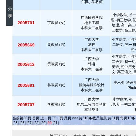
在职小学教师
小学数学, 初
广西民族学院
理, 初三数学, 
2005701
丁教员.(女)
地质工程
地理, 高一高二
本科大二在读
三数学, 高三物
广西大学
小学语文, 小学
2005669
黄教员.(男)
测控
二语文, 初一初
本科大二在读
初
小学语文, 小学
广西大学
二语文, 初一初
2005612
黄教员.(女)
韩语
英语, 初中历史
本科大一在读
文, 高三语文,
广西大学
美术类, 绘
2005691
林教员.(女)
服装与服饰设计
Pho
本科大二在读
广西大学
小学数学, 初
2005707
李教员.(男)
电气工程与自动化
理, 初一初二化
本科毕业
当前第
30
页
首页
上一页
下一页
尾页
>>>共
310
条教员信息 共
31
页 每页
10
[25]
[26]
[27]
[28]
[29]
30
[31]