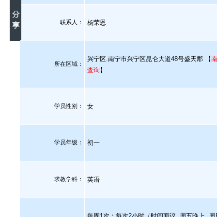
联系人：
杨荣恩
兴宁区.南宁市兴宁区昆仑大道48号盛天郡 【
所在区域：
查询
】
学员性别：
女
学员年级：
初一
求教学科：
英语
每周1次；每次2小时（时间面议, 周五晚上, 周