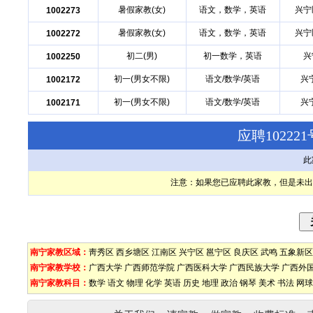
暑假家教(女)
语文，数学，英语
兴宁
1002273
暑假家教(女)
语文，数学，英语
兴宁
1002272
初二(男)
初一数学，英语
兴
1002250
初一(男女不限)
语文/数学/英语
兴
1002172
初一(男女不限)
语文/数学/英语
兴
1002171
应聘1022
此
注意：如果您已应聘此家教，但是未出
南宁家教区域：
靑秀区
西乡塘区
江南区
兴宁区
邕宁区
良庆区
武鸣
五象新区
南宁家教学校：
广西大学
广西师范学院
广西医科大学
广西民族大学
广西外
南宁家教科目：
数学
语文
物理
化学
英语
历史
地理
政治
钢琴
美术
书法
网球