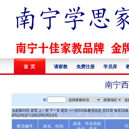
首 页
请家教
免费注册
学员库
南宁西
ID
当前第
24
页
首页
上一页
下一页
尾页
>>>共
310
条教员信息 共
31
页 每页
10
[25]
[26]
[27]
[28]
[29]
[30]
[31]
就读、毕业高校
教员编号
姓名、性别
可
专业、学历