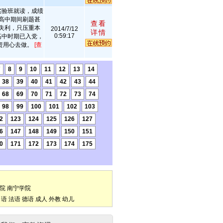
实验班就读，成绩
高中期间刷题甚
查看
失利，只压重本
2014/7/12
详情
0:59:17
高中时期已入党，
责用心去做。
[查
7
8
9
10
11
12
13
14
38
39
40
41
42
43
44
68
69
70
71
72
73
74
98
99
100
101
102
103
2
123
124
125
126
127
6
147
148
149
150
151
0
171
172
173
174
175
院
南宁学院
口语
法语
德语
成人
外教
幼儿