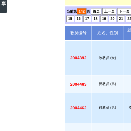
当前第
142
页
首页
上一页
下一页
15
16
17
18
19
20
21
2
教员编号
姓名、性别
2004392
冰教员.(女)
2004463
郭教员.(男)
2004462
何教员.(男)