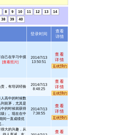
7
8
9
10
11
12
13
14
38
39
40
查看
述
登录时间
详情
查看
有自己在学习中摸
2014/7/13
详情
13:50:51
。
[查看照片]
查看
2014/7/13
负责，有培训经验
详情
8:48:25
本人高中的时候数
名列前茅，尤其是
查看
高中的时候就获得
2014/7/13
详情
7:38:55
省级）。现在在中
期间一直成绩优
..
有很大的兴趣，从
查看
。待人真诚，友