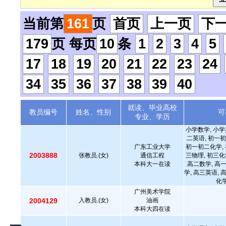
当前第
161
页
首页
上一页
下
179
页 每页
10
条
1
2
3
4
5
17
18
19
20
21
22
23
24
34
35
36
37
38
39
40
就读、毕业高校
教员编号
姓名、性别
可
专业、学历
小学数学, 小学
二英语, 初一初
广东工业大学
初一初二化学, 
2003888
张教员.(女)
通信工程
三物理, 初三化
本科大一在读
高二数学, 高
学, 高三英语, 
化学
广州美术学院
2004129
入教员.(女)
油画
本科大四在读