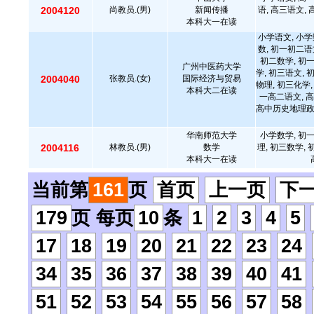
2004120
尚教员.(男)
新闻传播
语, 高三语文,
本科大一在读
小学语文, 小学
数, 初一初二语
初二数学, 初
广州中医药大学
学, 初三语文, 
2004040
张教员.(女)
国际经济与贸易
物理, 初三化学,
本科大二在读
一高二语文, 高
高中历史地理政治
华南师范大学
小学数学, 初
2004116
林教员.(男)
数学
理, 初三数学,
本科大一在读
当前第
161
页
首页
上一页
下
179
页 每页
10
条
1
2
3
4
5
17
18
19
20
21
22
23
24
34
35
36
37
38
39
40
41
51
52
53
54
55
56
57
58