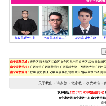
南宁学思家
杨教员.硕士毕业
祖教员.本科大二在
杨教员.硕士在读
南宁家教区域：
靑秀区
西乡塘区
江南区
兴宁区
邕宁区
良庆区
武鸣
五象新区
南宁家教学校：
广西大学
广西师范学院
广西医科大学
广西民族大学
广西外
南宁家教科目：
数学
语文
物理
化学
英语
历史
地理
政治
钢琴
美术
书法
网球
关于我们
-
请家教
-
做家教
-
收费标准
-
132 5773 6390(微信同号)
联系电话:
南宁家教网
南宁家教中心
南宁数学家
南