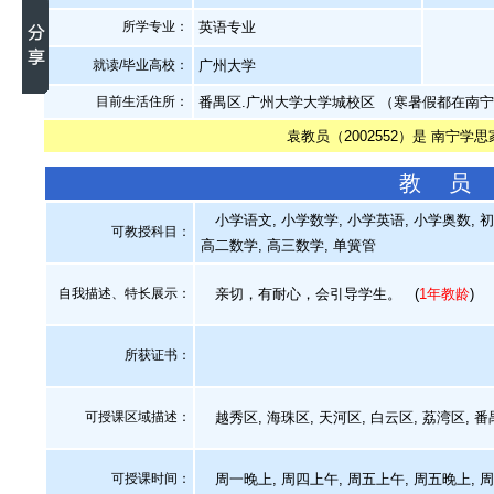
所学专业：
英语专业
就读/毕业高校：
广州大学
目前生活住所：
番禺区.广州大学大学城校区 （寒暑假都在南
袁教员（2002552）是 南宁学
教 员
小学语文, 小学数学, 小学英语, 小学奥数, 初
可教授科目：
高二数学, 高三数学, 单簧管
自我描述、特长展示
：
亲切，有耐心，会引导学生。
(
1年教龄
)
所获证书
：
可授课区域描述：
越秀区, 海珠区, 天河区, 白云区, 荔湾区, 
可授课时间：
周一晚上, 周四上午, 周五上午, 周五晚上, 