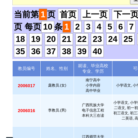
当前第
1
页
首页
上一页
下一
页 每页
10
条
1
2
3
4
5
6
7
18
19
20
21
22
23
24
25
35
36
37
38
39
40
就读、毕业高校
教员编号
姓名、性别
可
专业、学历
南宁高中
2006017
庞教员.(女)
小学内容
小学语文, 小
高中毕业
小学语文, 小学
广西民族大学
二语文, 初一初
2006016
李教员.(男)
电子信息工程
初三语文, 初三
本科大三在读
二英语, 
江西师范大学