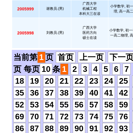
广西大学
小学数学, 初
2005999
谢教员.(男)
机械工程
理, 高一高
本科大三在读
广西大学
小学数学, 初一
2005998
刘教员.(男)
医药方向
一高二物理, 
硕士在读
当前第
1
页
首页
上一页
下一
页 每页
10
条
1
2
3
4
5
6
7
18
19
20
21
22
23
24
25
35
36
37
38
39
40
41
42
52
53
54
55
56
57
58
59
69
70
71
72
73
74
75
76
86
87
88
89
90
91
92
93