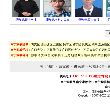
杨教员.硕士毕业
祖教员.本科大二在
杨教员.硕士在读
南宁家教区域：
靑秀区
西乡塘区
江南区
兴宁区
邕宁区
良庆区
武鸣
五象新区
南宁家教学校：
广西大学
广西师范学院
广西医科大学
广西民族大学
广西外
南宁家教科目：
数学
语文
物理
化学
英语
历史
地理
政治
钢琴
美术
书法
网球
关于我们
-
请家教
-
做家教
-
收费标准
-
132 5773 6390(微信同号)
联系电话:
南宁家教网
南宁家教中心
南宁数学家
南
国家工信部备案许可
Copyright 2007-2026