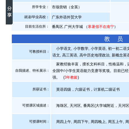
所学专业：
市场营销（全英）
就读/毕业高校：
广东外语外贸大学
目前生活住所：
番禺区.广州大学城 （
寒暑假不在南宁
）
教 员
小学语文, 小学数学, 小学英语, 初一初二语文,
可教授科目：
语文, 高三英语, 高中历史地理政治, 新概念英
家教经验丰富，擅长文科科目，性格温和，谦
自我描述、特长展示
：
全国中/小学生英语能力竞赛等奖项。目前已
强。
(
3年教龄
)
所获证书
：
英语四级，六级证书，计算机二级证书
可授课区域描述：
海珠区, 天河区, 番禺区(大学城附近，天河区
可授课时间：
周四上午, 周四下午, 周四晚上, 周五上午, 