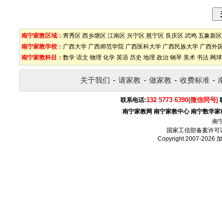
南宁家教区域：
靑秀区
西乡塘区
江南区
兴宁区
邕宁区
良庆区
武鸣
五象新区
南宁家教学校：
广西大学
广西师范学院
广西医科大学
广西民族大学
广西外
南宁家教科目：
数学
语文
物理
化学
英语
历史
地理
政治
钢琴
美术
书法
网球
关于我们
-
请家教
-
做家教
-
收费标准
-
132 5773 6390(微信同号)
联系电话:
南宁家教网
南宁家教中心
南宁数学家
南
国家工信部备案许可
Copyright 2007-2026