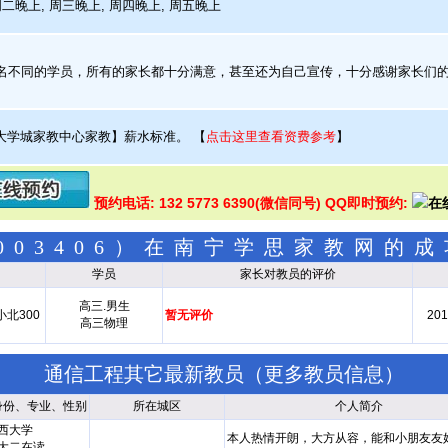
周二晚上, 周三晚上, 周四晚上, 周五晚上
名不同的学员，所有的家长都十分满意，甚至还为自己宣传，十分感谢家长们
大学城家教中心家教】薪水标准。
【
点击这里查看资费参考
】
预约电话: 132 5773 6390(微信同号) QQ即时预约:
003406）在南宁学思家教网的
学员
家长对教员的评价
高三.男生
北300
暂无评价
201
高三物理
通信工程其它最新教员（
更多教员信息
）
身份、专业、性别
所在城区
个人简介
西大学
本人热情开朗，大方从容，能和小朋友友
大二在读