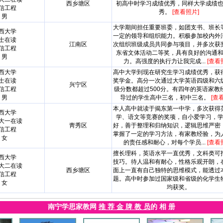
西乡塘区
初高中时学习成绩优秀，同样大学成绩
信工程
秀。
[查看照片]
男
大学期间担任重要班委，如团支书、班长
西大学
一定的领导和组织能力。积极参加校内外
士在读
江南区
次组织班级成员共同参与项目，并多次获
信工程
东省文体活动二等奖，具有良好的沟通
男
力。高强度的执行力让我完成...
[查看
西大学
高中大学到现在研究生学习成绩优秀，获
士在读
奖学金。高分一次通过大学英语四级和六
兴宁区
信工程
级分数都超过500分。有四年的英语家教
男
导过的学生高中三名，初中三名。
[查
本人高中就读于揭东第一中学，多次获得
西大学
学、语文等竞赛的奖项，自小爱学习，
大一在读
靑秀区
好，善于整理和归纳知识，逻辑思维严密
信工程
掌握了一定的学习方法，有家教经验，为
女
的责任感和耐心，对每个学员...
[查看
擅长理科，英语水平一直优秀，文科类可
西大学
技巧。待人温和有耐心，性格乐观开朗，
大二在读
西乡塘区
面上一直有自己独特的思维模式，能透过
信工程
题。高中时参加过国家级和省级的化学生
女
均获奖。
南宁学思家教网
推 荐 金 牌 教 员
的 相 册