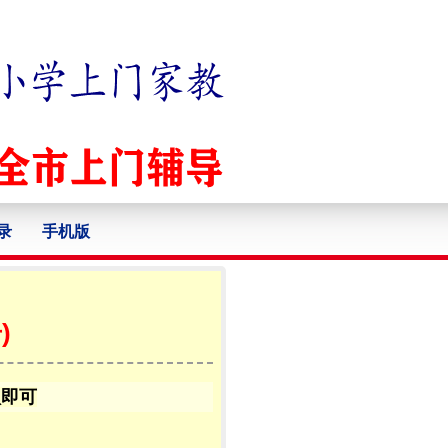
录
手机版
)
认即可