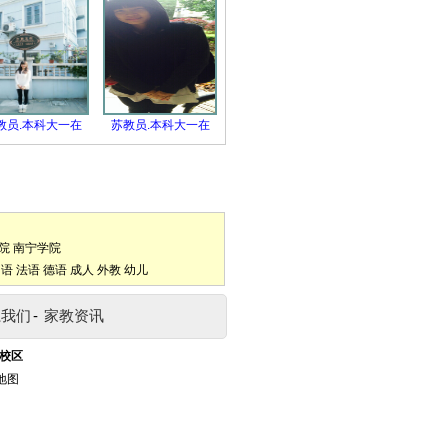
教员.本科大一在
苏教员.本科大一在
院
南宁学院
口语
法语
德语
成人
外教
幼儿
系我们
-
家教资讯
校区
地图