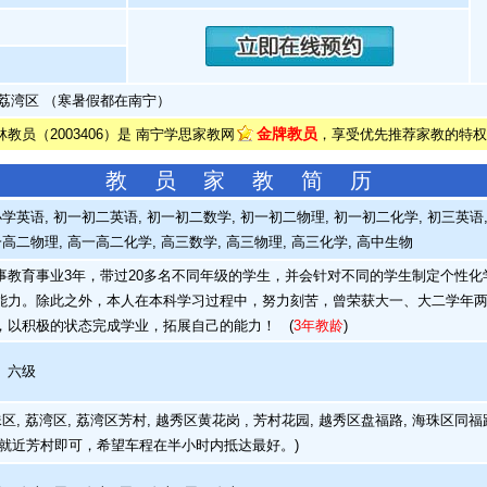
荔湾区 （寒暑假都在南宁）
金牌教员
林教员（2003406）是 南宁学思家教网
，享受优先推荐家教的特权
教 员 家 教 简 历
学英语, 初一初二英语, 初一初二数学, 初一初二物理, 初一初二化学, 初三英语, 
一高二物理, 高一高二化学, 高三数学, 高三物理, 高三化学, 高中生物
教育事业3年，带过20多名不同年级的学生，并会针对不同的学生制定个性化
能力。除此之外，本人在本科学习过程中，努力刻苦，曾荣获大一、大二学年
，以积极的状态完成学业，拓展自己的能力！
(
3年教龄
)
、六级
, 荔湾区, 荔湾区芳村, 越秀区黄花岗 , 芳村花园, 越秀区盘福路, 海珠区同福路
(就近芳村即可，希望车程在半小时内抵达最好。)