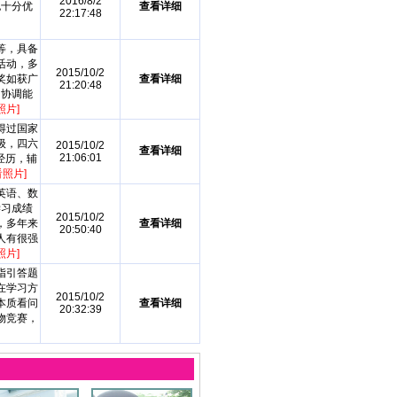
2016/8/2
也十分优
查看详细
22:17:48
等，具备
活动，多
2015/10/2
奖如获广
查看详细
21:20:48
和协调能
照片]
得过国家
级，四六
2015/10/2
查看详细
21:06:01
经历，辅
看照片]
英语、数
学习成绩
2015/10/2
，多年来
查看详细
20:50:40
人有很强
照片]
指引答题
在学习方
2015/10/2
本质看问
查看详细
20:32:39
物竞赛，