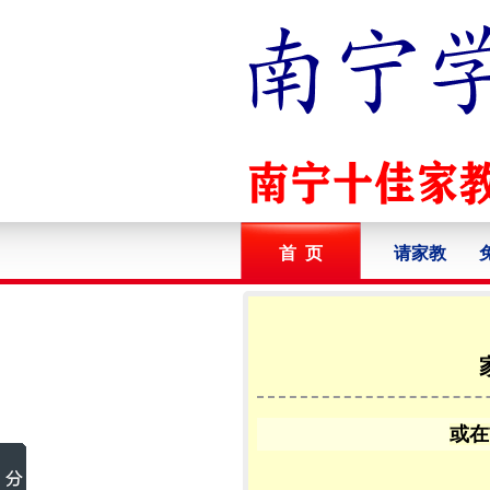
首 页
请家教
或在