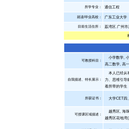
所学专业：
通信工程
就读/毕业高校：
广东工业大学
目前生活住所：
荔湾区.广州市
小学数学, 小
可教授科目：
高二数学, 高
本人已经从事
自我描述、特长展示
：
力、思维引导
着所带的学生
所获证书
：
大学CET四
越秀区, 海珠区
可授课区域描述：
越秀区花地湾