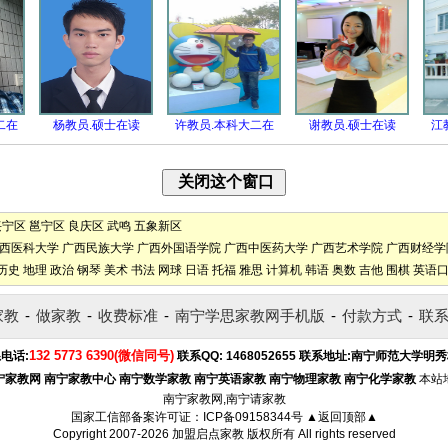
二在
杨教员.硕士在读
许教员.本科大二在
谢教员.硕士在读
江
兴宁区
邕宁区
良庆区
武鸣
五象新区
西医科大学
广西民族大学
广西外国语学院
广西中医药大学
广西艺术学院
广西财经学
历史
地理
政治
钢琴
美术
书法
网球
日语
托福
雅思
计算机
韩语
奥数
吉他
围棋
英语
家教
-
做家教
-
收费标准
-
南宁学思家教网手机版
-
付款方式
-
联
132 5773 6390(微信同号)
电话:
联系QQ:
1468052655
联系地址:
南宁师范大学明秀
宁家教网
南宁家教中心
南宁数学家教
南宁英语家教
南宁物理家教
南宁化学家教
本站
南宁家教网,南宁请家教
国家工信部备案许可证：
ICP备09158344号
▲返回顶部▲
Copyright 2007-2026
加盟启点家教
版权所有 All rights reserved