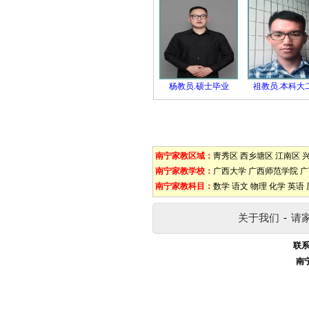
杨教员.硕士毕业
祖教员.本科大
南宁家教区域：
靑秀区
西乡塘区
江南区
南宁家教学校：
广西大学
广西师范学院
广
南宁家教科目：
数学
语文
物理
化学
英语
关于我们
-
请
联系
南