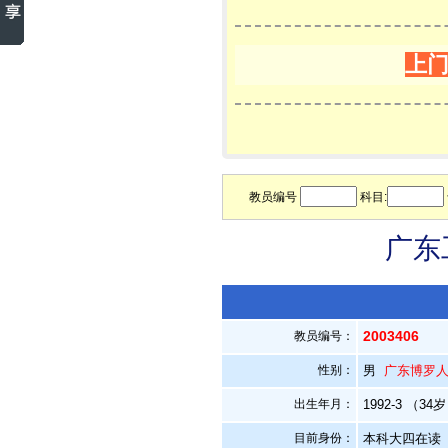
上
教员编号
科目:
广东
2003406
教员编号：
性别：
男
广东博罗
出生年月：
1992-3 （34
目前身份：
本科大四在读