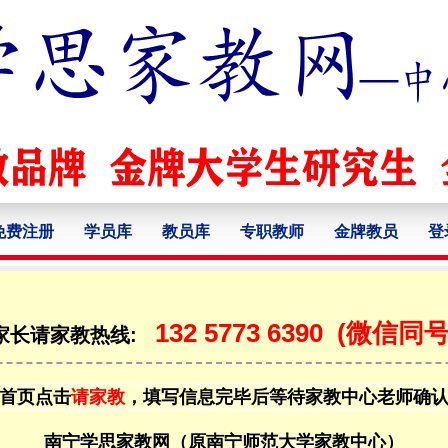
免费注册
学员库
教员库
专职教师
金牌教员
登
132 5773 6390
(微信同号
家长请家教热线:
首页点击
请家教
，填写信息完毕后等待家教中心老师确
南宁学思家教网（原南宁师范大学家教中心）