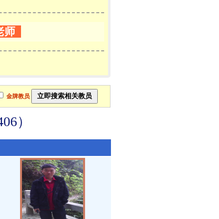
老师
金牌教员
06）