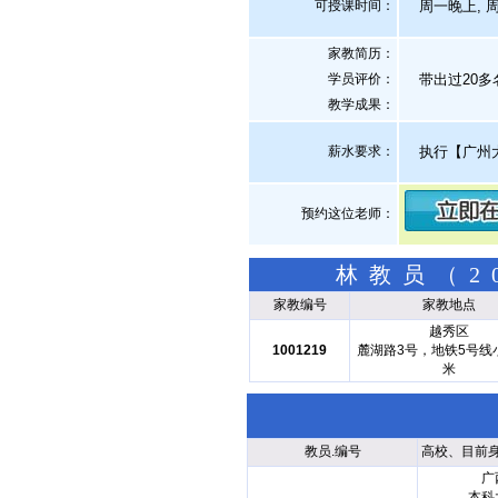
可授课时间：
周一晚上, 
家教简历：
学员评价：
带出过20多
教学成果：
薪水要求：
执行【广州
预约这位老师：
林教员（2
家教编号
家教地点
越秀区
1001219
麓湖路3号，地铁5号线小
米
教员.编号
高校、目前
广
本科