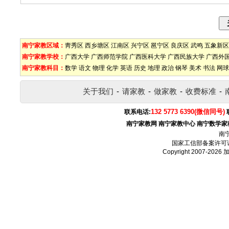
南宁家教区域：
靑秀区
西乡塘区
江南区
兴宁区
邕宁区
良庆区
武鸣
五象新区
南宁家教学校：
广西大学
广西师范学院
广西医科大学
广西民族大学
广西外
南宁家教科目：
数学
语文
物理
化学
英语
历史
地理
政治
钢琴
美术
书法
网球
关于我们
-
请家教
-
做家教
-
收费标准
-
132 5773 6390(微信同号)
联系电话:
南宁家教网
南宁家教中心
南宁数学家
南
国家工信部备案许可
Copyright 2007-2026