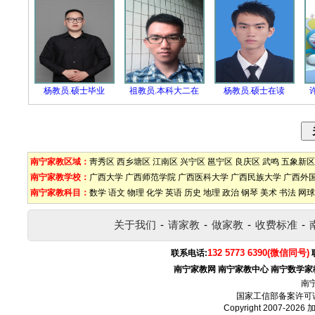
杨教员.硕士毕业
祖教员.本科大二在
杨教员.硕士在读
南宁家教区域：
靑秀区
西乡塘区
江南区
兴宁区
邕宁区
良庆区
武鸣
五象新区
南宁家教学校：
广西大学
广西师范学院
广西医科大学
广西民族大学
广西外
南宁家教科目：
数学
语文
物理
化学
英语
历史
地理
政治
钢琴
美术
书法
网球
关于我们
-
请家教
-
做家教
-
收费标准
-
132 5773 6390(微信同号)
联系电话:
南宁家教网
南宁家教中心
南宁数学家
南
国家工信部备案许可
Copyright 2007-2026