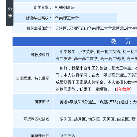
所学专业：
机械创新班
就读/毕业高校：
华南理工大学
目前生活住所：
天河区.天河区五山华南理工大学北区北14学生
教 员
小学数学, 小学英语, 初一初二英语, 初一初二数
可教授科目：
高二英语, 高一高二数学, 高一高二物理, 高三
你好，我是来自华工的曾健，是大三学生。在
间，本人认真学习，在大一即以高分通过了英语
自我描述、特长展示
：
成绩获得了国家励志奖学金。本人较擅长教学
的物理家教，积累了一定经验。
(
1年教龄
)
所获证书
：
英语4级以619分通过，6级以573分通过
可授课区域描述：
萝岗区, 越秀区, 海珠区, 天河区, 白云区
可授课时间：
时间面议