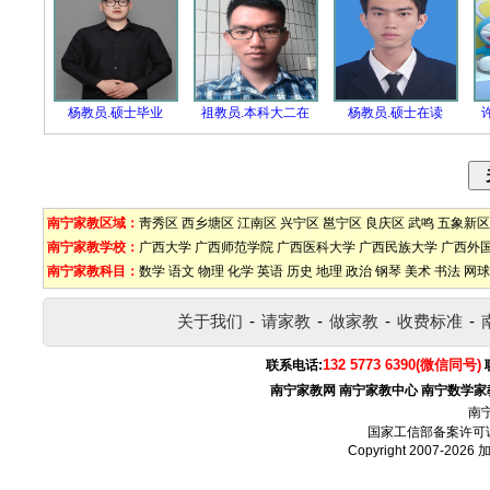
杨教员.硕士毕业
祖教员.本科大二在
杨教员.硕士在读
南宁家教区域：
靑秀区
西乡塘区
江南区
兴宁区
邕宁区
良庆区
武鸣
五象新区
南宁家教学校：
广西大学
广西师范学院
广西医科大学
广西民族大学
广西外
南宁家教科目：
数学
语文
物理
化学
英语
历史
地理
政治
钢琴
美术
书法
网球
关于我们
-
请家教
-
做家教
-
收费标准
-
132 5773 6390(微信同号)
联系电话:
南宁家教网
南宁家教中心
南宁数学家
南
国家工信部备案许可
Copyright 2007-2026