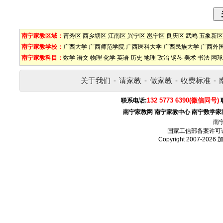
南宁家教区域：
靑秀区
西乡塘区
江南区
兴宁区
邕宁区
良庆区
武鸣
五象新区
南宁家教学校：
广西大学
广西师范学院
广西医科大学
广西民族大学
广西外
南宁家教科目：
数学
语文
物理
化学
英语
历史
地理
政治
钢琴
美术
书法
网球
关于我们
-
请家教
-
做家教
-
收费标准
-
132 5773 6390(微信同号)
联系电话:
南宁家教网
南宁家教中心
南宁数学家
南
国家工信部备案许可
Copyright 2007-2026