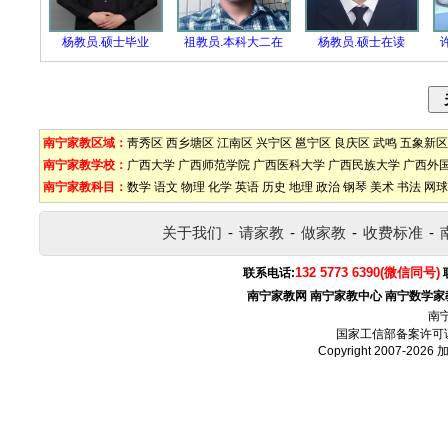
杨教员.硕士毕业
祖教员.本科大二在
杨教员.硕士在读
南宁家教区域：
靑秀区
西乡塘区
江南区
兴宁区
邕宁区
良庆区
武鸣
五象新区
南宁家教学校：
广西大学
广西师范学院
广西医科大学
广西民族大学
广西外
南宁家教科目：
数学
语文
物理
化学
英语
历史
地理
政治
钢琴
美术
书法
网球
关于我们
-
请家教
-
做家教
-
收费标准
-
132 5773 6390(微信同号)
联系电话:
南宁家教网
南宁家教中心
南宁数学家
南
国家工信部备案许可
Copyright 2007-2026