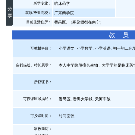
所学专业：
临床药学
就读/毕业高校：
广东药学院
目前生活住所：
番禺区. （寒暑假都在南宁）
教 员
可教授科目：
小学语文, 小学数学, 小学英语, 初一初二化学
自我描述、特长展示
：
本人中学阶段擅长生物，大学学的是临床药
所获证书
：
可授课区域描述：
番禺区, 番禺大学城, 天河车陂
可授课时间：
时间面议
家教简历：