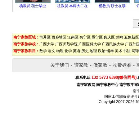
杨教员.硕士毕业
祖教员.本科大二在
杨教员.硕士在读
南宁家教区域：
靑秀区
西乡塘区
江南区
兴宁区
邕宁区
良庆区
武鸣
五象新区
南宁家教学校：
广西大学
广西师范学院
广西医科大学
广西民族大学
广西外
南宁家教科目：
数学
语文
物理
化学
英语
历史
地理
政治
钢琴
美术
书法
网球
关于我们
-
请家教
-
做家教
-
收费标准
-
132 5773 6390(微信同号)
联系电话:
南宁家教网
南宁家教中心
南宁数学家
南
国家工信部备案许可
Copyright 2007-2026