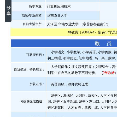
所学专业：
计算机应用技术
就读/毕业高校：
华南农业大学
目前生活住所：
天河区.华南农业大学 （寒暑假都在南宁）
林教员（2004374）是 南宁学
教 员
小学语文, 小学数学, 小学英语, 小学奥数, 
可教授科目：
初三物理, 初中历史, 初中地理, 高一高二数学
大学期间作文征文获奖四篇；文理综合，高中
自我描述、特长展示
：
到学生在自己的教导下不断进步。
(
2年教龄
)
所获证书
：
英语四级，教师资格证书
越秀区, 海珠区, 天河区, 白云区, 天河区岑村
可授课区域描述：
园, 越秀区五羊新城, 越秀区东山口, 天河区天河
秀区雅景园 , 天河石牌 , 越秀小北, 天河体育