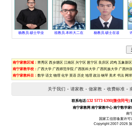
杨教员.硕士毕业
祖教员.本科大二在
杨教员.硕士在读
南宁家教区域：
靑秀区
西乡塘区
江南区
兴宁区
邕宁区
良庆区
武鸣
五象新区
南宁家教学校：
广西大学
广西师范学院
广西医科大学
广西民族大学
广西外
南宁家教科目：
数学
语文
物理
化学
英语
历史
地理
政治
钢琴
美术
书法
网球
关于我们
-
请家教
-
做家教
-
收费标准
-
132 5773 6390(微信同号)
联系电话:
南宁家教网
南宁家教中心
南宁数学家
南
国家工信部备案许可
Copyright 2007-2026