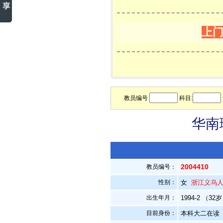
上
教员编号
科目:
华南
2004410
教员编号：
性别：
女
浙江义乌
出生年月：
1994-2 （32
目前身份：
本科大二在读