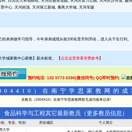
客村, 白云区人和地铁站, 天河区骏景花园, 天河区富力公园, 天河区沙河顶, 越秀区
体育中心, 天河岗顶, 天河珠江新城, 番禺大学城, 天河车陂
的弟弟做学习指导，今年弟弟成绩从校100名晋升到35名，进入尖子生行列。
大学城家教中心家教】薪水标准。
【
点击这里查看资费参考
】
预约电话: 132 5773 6390(微信同号) QQ即时预约:
004410）在南宁学思家教网的
吴教员（2004410）在南宁学思家教网暂无成功接单记录!
食品科学与工程其它最新教员（
更多教员信息
）
身份、专业、性别
所在城区
个人简介
西大学