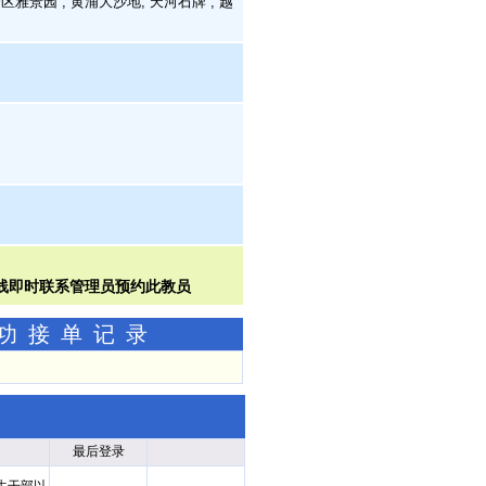
雅景园 , 黄浦大沙地, 天河石牌 , 越
成功接单记录
最后登录