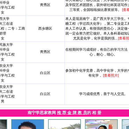
本人有耐心，细心负责，大学期间担任学
科毕业
靑秀区
及学院艺术团团长，获外研社杯英语写作
科学与工程
三等奖，全国啦啦操比赛奖状等。
[查
女
西大学
本人是现居南宁，是广西大学大三学生。
大三在读
糖工程（学过四大化学），第二专业是工
工程；二专：工商
西乡塘区
本人工作认真，有很强的责任心，决定做
管理
就一定会努力把它做好。本人各科基础知
女
尤其是化学，化学是我的强...
[查看照
民族大学
科毕业
在校期间学习成绩好，有自己的学习方法
靑秀区
科学与工程
心，耐心，细心。
女
农业大学
科毕业
参加初中化学竞赛，高中学化学，大学的
白云区
科学与工程
有化学，
[查看照片]
女
农业大学
大二在读
白云区
学习成绩优秀，善于与人交流。
科学与工程
男
南宁学思家教网
推 荐 金 牌 教 员
的 相 册