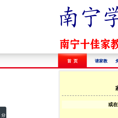
首 页
请家教
或在