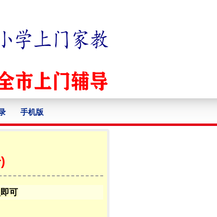
录
手机版
)
认即可