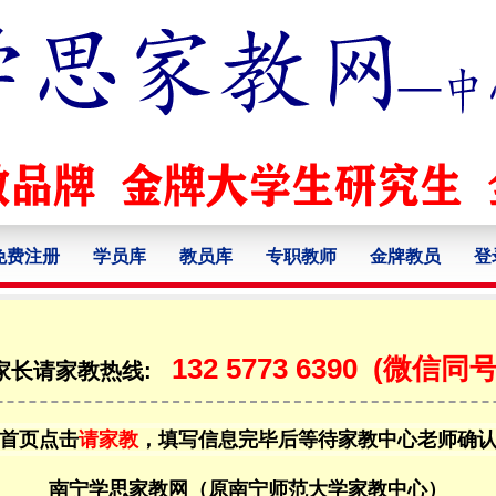
免费注册
学员库
教员库
专职教师
金牌教员
登
132 5773 6390
(微信同号
家长请家教热线:
首页点击
请家教
，填写信息完毕后等待家教中心老师确
南宁学思家教网（原南宁师范大学家教中心）