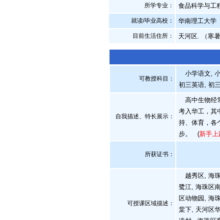
所学专业：
食品科学与工
就读/毕业高校：
华南理工大学
目前生活住所：
天河区. （寒
小学语文, 小
可教授科目：
初三英语, 初
高中生物经常
考入华工，其
自我描述、特长展示
：
持、体育，各
步。
(
新手上
所获证书
：
越秀区, 海珠区
鹭江, 海珠区
区动物园, 海
可授课区域描述：
棠下, 天河区