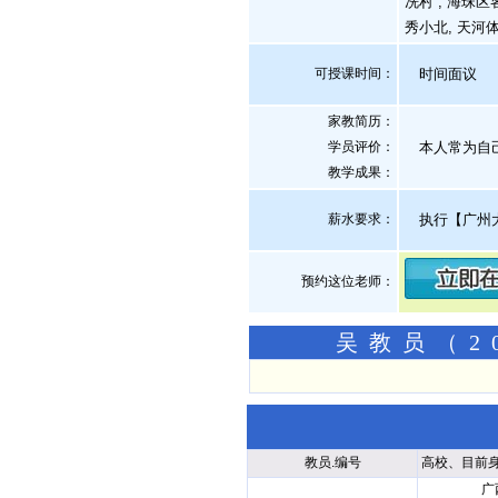
冼村 , 海珠区
秀小北, 天河
可授课时间：
时间面议
家教简历：
学员评价：
本人常为自己
教学成果：
薪水要求：
执行【广州
预约这位老师：
吴教员（2
教员.编号
高校、目前
广