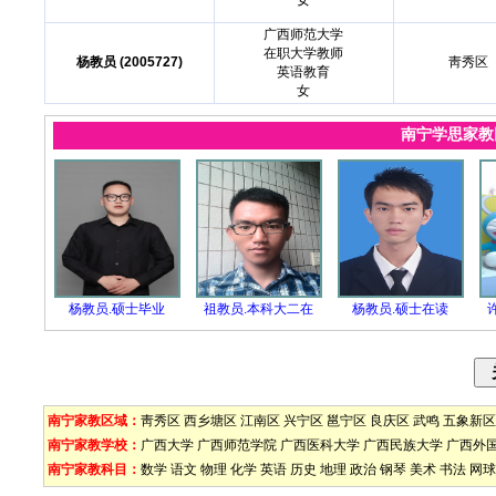
女
广西师范大学
在职大学教师
杨教员 (2005727)
靑秀区
英语教育
女
南宁学思家
杨教员.硕士毕业
祖教员.本科大二在
杨教员.硕士在读
南宁家教区域：
靑秀区
西乡塘区
江南区
兴宁区
邕宁区
良庆区
武鸣
五象新区
南宁家教学校：
广西大学
广西师范学院
广西医科大学
广西民族大学
广西外
南宁家教科目：
数学
语文
物理
化学
英语
历史
地理
政治
钢琴
美术
书法
网球