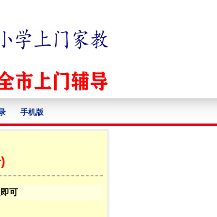
录
手机版
)
认即可