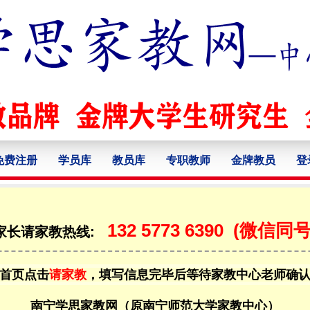
免费注册
学员库
教员库
专职教师
金牌教员
登
132 5773 6390
(微信同号
家长请家教热线:
首页点击
请家教
，填写信息完毕后等待家教中心老师确
南宁学思家教网（原南宁师范大学家教中心）