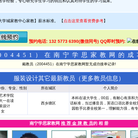
学经验，专心研究学生学习的弱点和认真对待学生的学习成果。
大学城家教中心家教】薪水标准。
【
点击这里查看资费参考
】
预约电话: 132 5773 6390(微信同号) QQ即时预约:
004451）在南宁学思家教网的
戴教员（2004451）在南宁学思家教网暂无成功接单记录!
服装设计其它最新教员（
更多教员信息
）
身份、专业、性别
所在城区
个人简介
艺术学院
本科在读大学生，00后，有耐心有亲和
大一在读
西乡塘区
话标准，当过播音员，英语口语比赛全校
装设计
园歌手比赛全校第一，理解能力强，有
女
南宁学思家教网
推 荐 金 牌 教 员
的 相 册