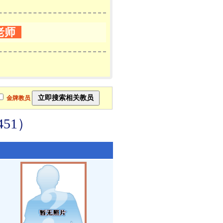
老师
金牌教员
51）