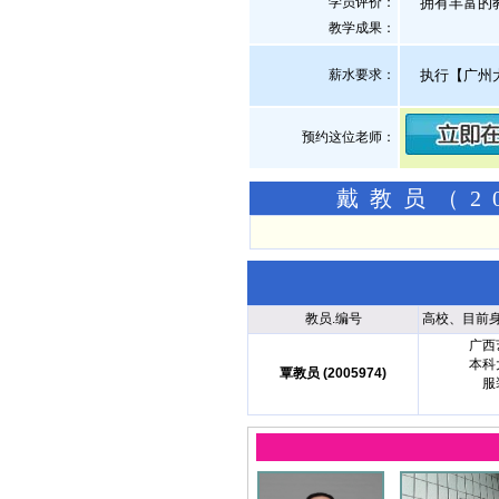
学员评价：
拥有丰富的教
教学成果：
薪水要求：
执行【广州
预约这位老师：
戴教员（2
教员.编号
高校、目前
广西
本科
覃教员 (2005974)
服