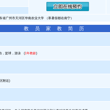
广东省广州市天河区华南农业大学 （寒暑假都在南宁）
教 员 家 教 简 历
动，篮球，游泳
(
1年教龄
)
区附近)