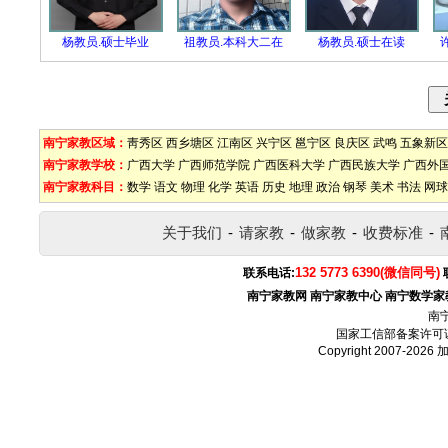
杨教员.硕士毕业
祖教员.本科大二在
杨教员.硕士在读
南宁家教区域：
靑秀区
西乡塘区
江南区
兴宁区
邕宁区
良庆区
武鸣
五象新区
南宁家教学校：
广西大学
广西师范学院
广西医科大学
广西民族大学
广西外
南宁家教科目：
数学
语文
物理
化学
英语
历史
地理
政治
钢琴
美术
书法
网球
关于我们
-
请家教
-
做家教
-
收费标准
-
132 5773 6390(微信同号)
联系电话:
南宁家教网
南宁家教中心
南宁数学家
南
国家工信部备案许可
Copyright 2007-2026