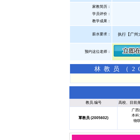
家教简历：
学员评价：
教学成果：
薪水要求：
执行【广州
预约这位老师：
林教员（2
教员.编号
高校、目前
广西
本科
覃教员 (2005602)
物