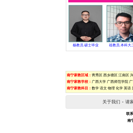
杨教员.硕士毕业
祖教员.本科大
南宁家教区域：
靑秀区
西乡塘区
江南区
南宁家教学校：
广西大学
广西师范学院
广
南宁家教科目：
数学
语文
物理
化学
英语
关于我们
-
请
联系
南