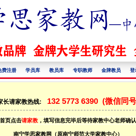
免费注册
学员库
教员库
专职教师
金牌教员
登
132 5773 6390
(微信同号
家长请家教热线:
首页点击
请家教
，填写信息完毕后等待家教中心老师确
南宁学思家教网（原南宁师范大学家教中心）