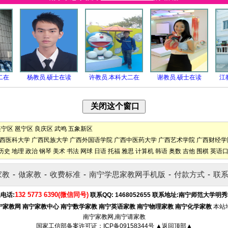
二在
杨教员.硕士在读
许教员.本科大二在
谢教员.硕士在读
江
兴宁区
邕宁区
良庆区
武鸣
五象新区
西医科大学
广西民族大学
广西外国语学院
广西中医药大学
广西艺术学院
广西财经学
历史
地理
政治
钢琴
美术
书法
网球
日语
托福
雅思
计算机
韩语
奥数
吉他
围棋
英语
家教
-
做家教
-
收费标准
-
南宁学思家教网手机版
-
付款方式
-
联
132 5773 6390(微信同号)
电话:
联系QQ:
1468052655
联系地址:
南宁师范大学明秀
宁家教网
南宁家教中心
南宁数学家教
南宁英语家教
南宁物理家教
南宁化学家教
本站
南宁家教网,南宁请家教
国家工信部备案许可证：
ICP备09158344号
▲返回顶部▲