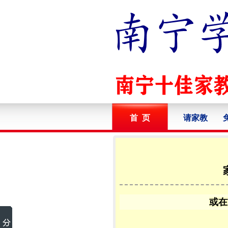
首 页
请家教
或在