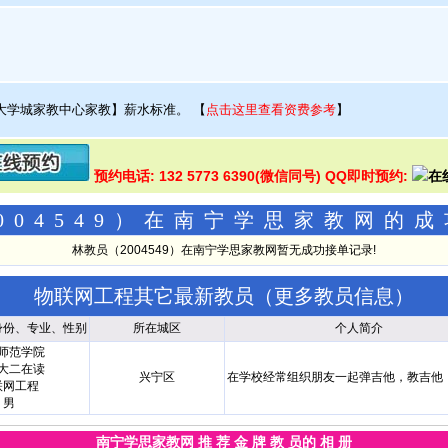
大学城家教中心家教】薪水标准。
【
点击这里查看资费参考
】
预约电话: 132 5773 6390(微信同号) QQ即时预约:
004549）在南宁学思家教网的
林教员（2004549）在南宁学思家教网暂无成功接单记录!
物联网工程其它最新教员（
更多教员信息
）
身份、专业、性别
所在城区
个人简介
师范学院
大二在读
兴宁区
在学校经常组织朋友一起弹吉他，教吉他
联网工程
男
南宁学思家教网
推 荐 金 牌 教 员
的 相 册