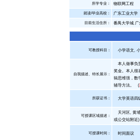
所学专业：
物联网工程
就读/毕业高校：
广东工业大学
目前生活住所：
番禺大学城.广
可教授科目：
小学语文, 小
本人做事负责
奖金。本人很
自我描述、特长展示
：
辑思维强，数
辅导方法。
(
所获证书
：
大学英语四级
天河区, 黄埔
可授课区域描述：
或公交站附近)
可授课时间：
时间面议