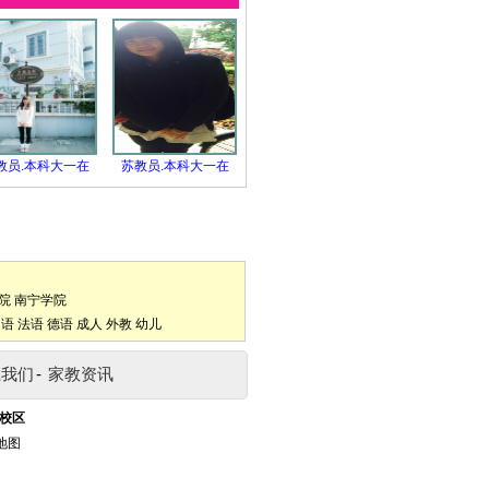
教员.本科大一在
苏教员.本科大一在
院
南宁学院
口语
法语
德语
成人
外教
幼儿
系我们
-
家教资讯
校区
地图