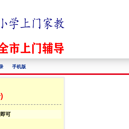
录
手机版
)
认即可