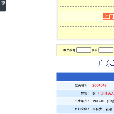
上
教员编号
科目:
广东
2004549
教员编号：
性别：
女
广东汕头
出生年月：
1993-10 （3
目前身份：
本科大二在读