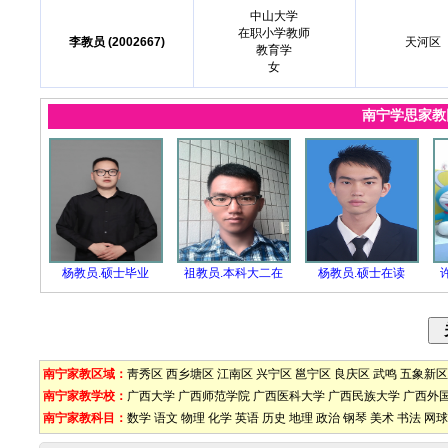
中山大学
在职小学教师
李教员 (2002667)
天河区
教育学
女
南宁学思家
杨教员.硕士毕业
祖教员.本科大二在
杨教员.硕士在读
南宁家教区域：
靑秀区
西乡塘区
江南区
兴宁区
邕宁区
良庆区
武鸣
五象新区
南宁家教学校：
广西大学
广西师范学院
广西医科大学
广西民族大学
广西外
南宁家教科目：
数学
语文
物理
化学
英语
历史
地理
政治
钢琴
美术
书法
网球