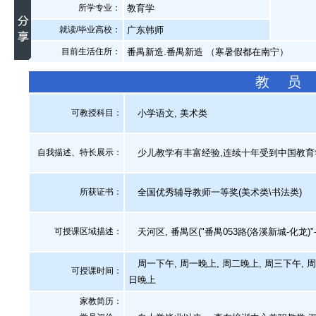
所学专业：
教育学
就读/毕业高校：
广东韩师
目前生活住所：
番禺新造.番禺新造 （寒暑假都在南宁）
教 员
可教授科目：
小学语文, 美术类
自我描述、特长展示
：
少儿教学有丰富经验,连续十年受到中国教育
所获证书
：
全国优秀辅导教师一等奖(美术类\书法类)
可授课区域描述：
天河区, 番禺区("番禺053路(洛溪新城-化龙)
周一下午, 周一晚上, 周二晚上, 周三下午, 周
可授课时间：
日晚上
家教简历：