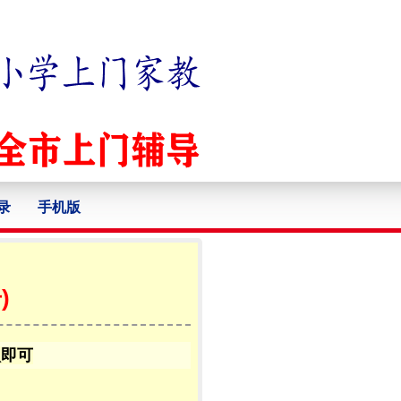
录
手机版
)
认即可