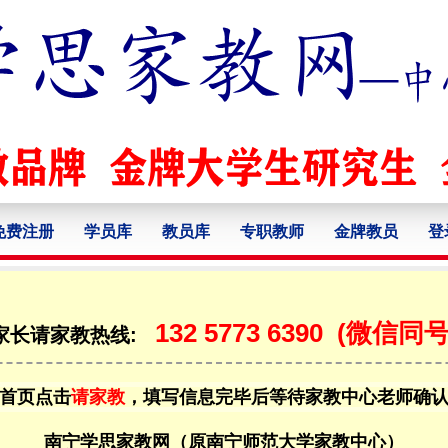
免费注册
学员库
教员库
专职教师
金牌教员
登
132 5773 6390
(微信同号
家长请家教热线:
首页点击
请家教
，填写信息完毕后等待家教中心老师确
南宁学思家教网（原南宁师范大学家教中心）