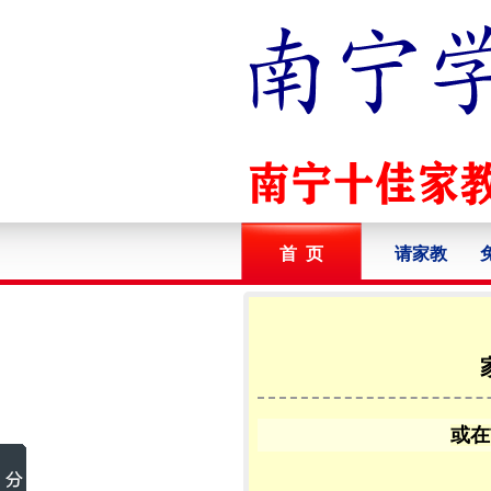
首 页
请家教
或在