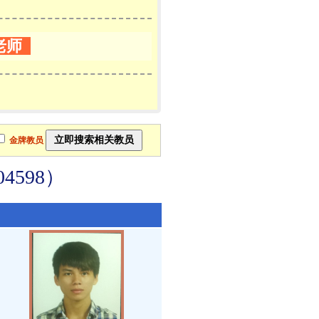
老师
金牌教员
598）