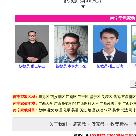
音乐表演（钢琴和声乐）
女
南宁学思家
杨教员.硕士毕业
祖教员.本科大二在
杨教员.硕士在读
南宁家教区域：
靑秀区
西乡塘区
江南区
兴宁区
邕宁区
良庆区
武鸣
五象新区
南宁家教学校：
广西大学
广西师范学院
广西医科大学
广西民族大学
广西外
南宁家教科目：
数学
语文
物理
化学
英语
历史
地理
政治
钢琴
美术
书法
网球
关于我们
-
请家教
-
做家教
-
收费标准
-