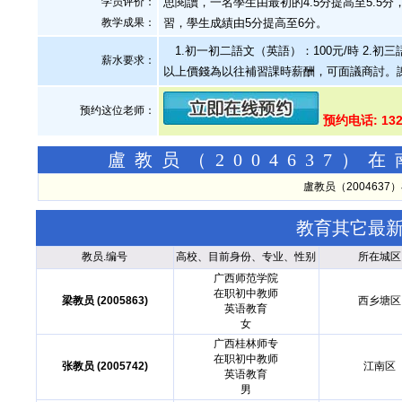
学员评价：
思閱讀，一名學生由最初的4.5分提高至5.5分
教学成果：
習，學生成績由5分提高至6分。
1.初一初二語文（英語）：100元/時 2.初三
薪水要求：
以上價錢為以往補習課時薪酬，可面議商討。
预约这位老师：
预约电话: 132
盧教员（2004637
盧教员（200463
教育其它最
教员.编号
高校、目前身份、专业、性别
所在城区
广西师范学院
在职初中教师
梁教员 (2005863)
西乡塘区
英语教育
女
广西桂林师专
在职初中教师
张教员 (2005742)
江南区
英语教育
男