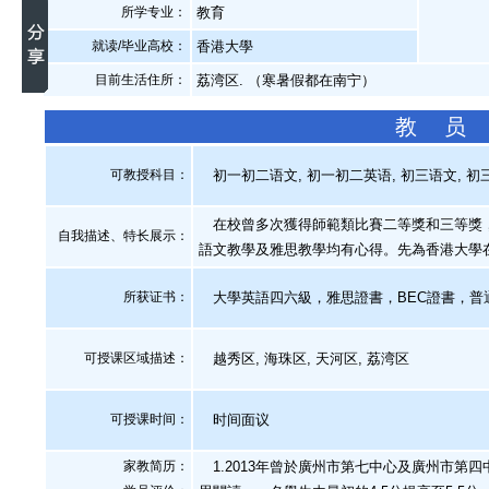
所学专业：
教育
就读/毕业高校：
香港大學
目前生活住所：
荔湾区. （寒暑假都在南宁）
教 员
可教授科目：
初一初二语文, 初一初二英语, 初三语文, 初三
在校曾多次獲得師範類比賽二等獎和三等獎，
自我描述、特长展示
：
語文教學及雅思教學均有心得。先為香港大學
所获证书
：
大學英語四六級，雅思證書，BEC證書，普
可授课区域描述：
越秀区, 海珠区, 天河区, 荔湾区
可授课时间：
时间面议
家教简历：
1.2013年曾於廣州市第七中心及廣州市第四中