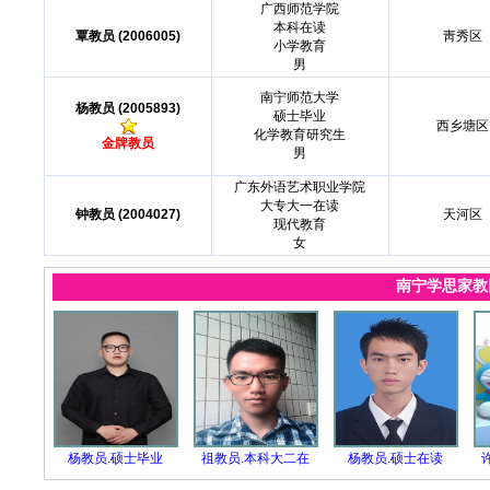
广西师范学院
本科在读
覃教员 (2006005)
靑秀区
小学教育
男
南宁师范大学
杨教员 (2005893)
硕士毕业
西乡塘区
化学教育研究生
金牌教员
男
广东外语艺术职业学院
大专大一在读
钟教员 (2004027)
天河区
现代教育
女
南宁学思家
杨教员.硕士毕业
祖教员.本科大二在
杨教员.硕士在读