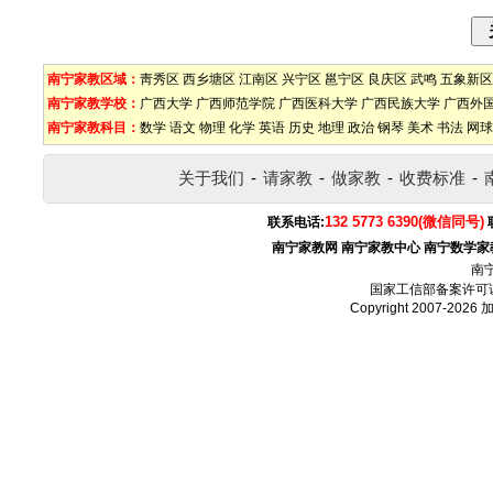
南宁家教区域：
靑秀区
西乡塘区
江南区
兴宁区
邕宁区
良庆区
武鸣
五象新区
南宁家教学校：
广西大学
广西师范学院
广西医科大学
广西民族大学
广西外
南宁家教科目：
数学
语文
物理
化学
英语
历史
地理
政治
钢琴
美术
书法
网球
关于我们
-
请家教
-
做家教
-
收费标准
-
132 5773 6390(微信同号)
联系电话:
南宁家教网
南宁家教中心
南宁数学家
南
国家工信部备案许可
Copyright 2007-2026