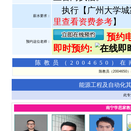
执行【广州大学城
薪水要求：
里查看资费参考
】
预约电话
预约这位老师：
即时预约:
陈教员（2004650
陈教员（200465
能源工程及自动化
此专
南宁学思家