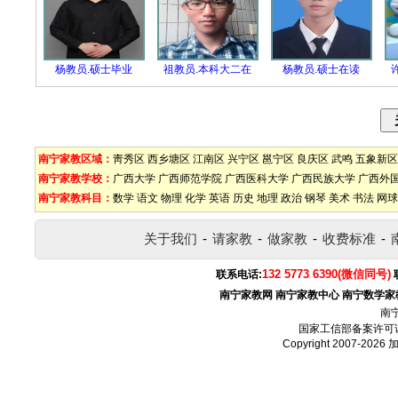
杨教员.硕士毕业
祖教员.本科大二在
杨教员.硕士在读
南宁家教区域：
靑秀区
西乡塘区
江南区
兴宁区
邕宁区
良庆区
武鸣
五象新区
南宁家教学校：
广西大学
广西师范学院
广西医科大学
广西民族大学
广西外
南宁家教科目：
数学
语文
物理
化学
英语
历史
地理
政治
钢琴
美术
书法
网球
关于我们
-
请家教
-
做家教
-
收费标准
-
132 5773 6390(微信同号)
联系电话:
南宁家教网
南宁家教中心
南宁数学家
南
国家工信部备案许可
Copyright 2007-2026