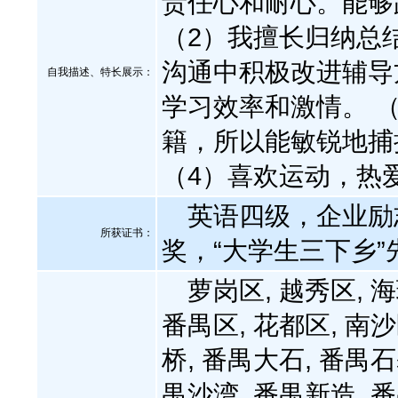
责任心和耐心。能够
（2）我擅长归纳总
沟通中积极改进辅导
自我描述、特长展示
：
学习效率和激情。 
籍，所以能敏锐地捕
（4）喜欢运动，热
英语四级，企业励
所获证书
：
奖，“大学生三下乡”
萝岗区, 越秀区, 海珠
番禺区, 花都区, 南沙
桥, 番禺大石, 番禺石
禺沙湾, 番禺新造, 