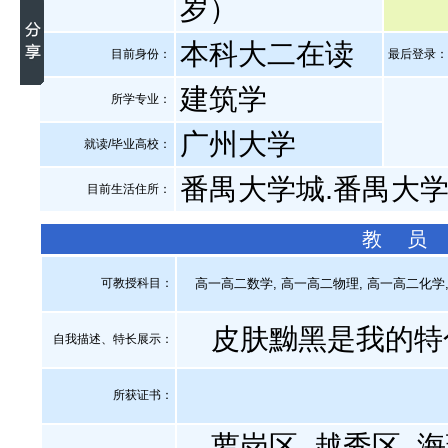
岁）
本科大二在读
目前身份：
最后登录：20
建筑学
所学专业：
广州大学
就读/毕业高校：
番禺大学城.番禺大
目前生活住所：
教 员
可教授科目：
高一高二数学, 高一高二物理, 高一高二化学, 
皮肤黝黑是我的特
自我描述、特长展示
：
所获证书
：
萝岗区, 越秀区, 海珠