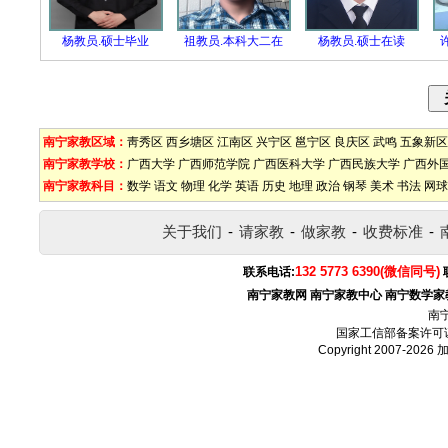
杨教员.硕士毕业
祖教员.本科大二在
杨教员.硕士在读
南宁家教区域：
靑秀区
西乡塘区
江南区
兴宁区
邕宁区
良庆区
武鸣
五象新区
南宁家教学校：
广西大学
广西师范学院
广西医科大学
广西民族大学
广西外
南宁家教科目：
数学
语文
物理
化学
英语
历史
地理
政治
钢琴
美术
书法
网球
关于我们
-
请家教
-
做家教
-
收费标准
-
132 5773 6390(微信同号)
联系电话:
南宁家教网
南宁家教中心
南宁数学家
南
国家工信部备案许可
Copyright 2007-2026