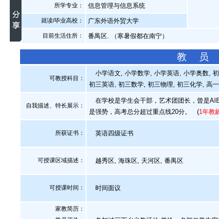
所学专业：
信息管理与信息系统
就读/毕业高校：
广东外语外贸大学
目前生活住所：
番禺区. （寒暑假都在南宁）
教 员
小学语文, 小学数学, 小学英语, 小学奥数, 
可教授科目：
初三英语, 初三数学, 初三物理, 初三化学, 高
在学校是学生会干部，艺术团团长，曾是AIE
自我描述、特长展示
：
是强势，高考总分超过重点线20分。
(
1年教
所获证书
：
英语四级证书
可授课区域描述：
越秀区, 海珠区, 天河区, 番禺区
可授课时间：
时间面议
家教简历：