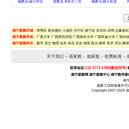
杨教员.硕士毕业
祖教员.本科大二在
杨教员.硕士在读
南宁家教区域：
靑秀区
西乡塘区
江南区
兴宁区
邕宁区
良庆区
武鸣
五象新区
南宁家教学校：
广西大学
广西师范学院
广西医科大学
广西民族大学
广西外
南宁家教科目：
数学
语文
物理
化学
英语
历史
地理
政治
钢琴
美术
书法
网球
关于我们
-
请家教
-
做家教
-
收费标准
-
132 5773 6390(微信同号)
联系电话:
南宁家教网
南宁家教中心
南宁数学家
南
国家工信部备案许可
Copyright 2007-2026