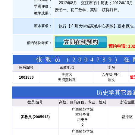
2012年8月，湛江市初中历史；2012年1
学员评价：
授初一、初二数学、英语，获得好评。
教学成果：
薪水要求：
执行【广州大学城家教中心家教】薪水标准。小学 
预约这位老师：
预约电话: 132
张教员（2004739
家教编号
家教地点
学员
天河区
六年级.男生
暂
1001836
天河燕岭路
语文
历史学其它最
教员.编号
高校、目前身份、专业、性别
所在城区
广西师范学院
本科毕业
罗教员 (2005913)
邕宁区
历史学
女
广西师范学院