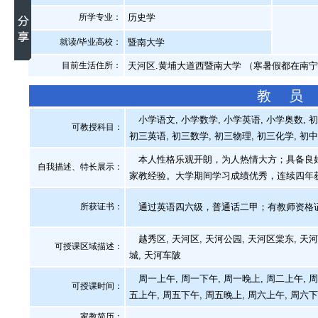
所学专业：
历史学
就读/毕业高校：
暨南大学
目前生活住所：
天河区.黄埔大道西暨南大学 （寒暑假都在南
教 员
小学语文, 小学数学, 小学英语, 小学奥数, 
可教授科目：
初三英语, 初三数学, 初三物理, 初三化学, 初
本人性格乐观开朗，为人热情大方；具备良好
自我描述、特长展示
：
家教经验。大学期间学习成绩优秀，连续四年
所获证书
：
通过英语四六级，普通话二甲；有教师资格
越秀区, 天河区, 天河公园, 天河区棠东, 天河
可授课区域描述：
城, 天河车陂
周一上午, 周一下午, 周一晚上, 周二上午, 周
可授课时间：
五上午, 周五下午, 周五晚上, 周六上午, 周六下
家教简历：