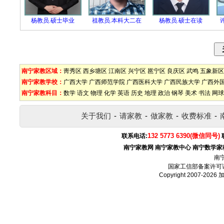
杨教员.硕士毕业
祖教员.本科大二在
杨教员.硕士在读
南宁家教区域：
靑秀区
西乡塘区
江南区
兴宁区
邕宁区
良庆区
武鸣
五象新区
南宁家教学校：
广西大学
广西师范学院
广西医科大学
广西民族大学
广西外
南宁家教科目：
数学
语文
物理
化学
英语
历史
地理
政治
钢琴
美术
书法
网球
关于我们
-
请家教
-
做家教
-
收费标准
-
132 5773 6390(微信同号)
联系电话:
南宁家教网
南宁家教中心
南宁数学家
南
国家工信部备案许可
Copyright 2007-2026